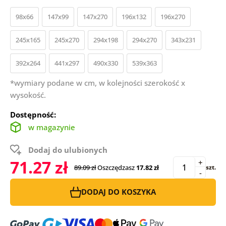
98x66
147x99
147x270
196x132
196x270
245x165
245x270
294x198
294x270
343x231
392x264
441x297
490x330
539x363
*wymiary podane w cm, w kolejności szerokość x
wysokość.
Dostępność:
w magazynie
Dodaj do ulubionych
71.27 zł
+
89.09 zł
Oszczędzasz
17.82 zł
szt.
-
DODAJ DO KOSZYKA