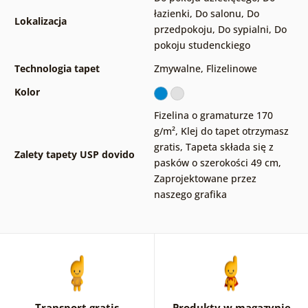
łazienki
,
Do salonu
,
Do
Lokalizacja
przedpokoju
,
Do sypialni
,
Do
pokoju studenckiego
Technologia tapet
Zmywalne
,
Flizelinowe
Kolor
Fizelina o gramaturze 170
g/m²
,
Klej do tapet otrzymasz
gratis
,
Tapeta składa się z
Zalety tapety USP dovido
pasków o szerokości 49 cm
,
Zaprojektowane przez
naszego grafika
Transport gratis
Produkty w magazynie