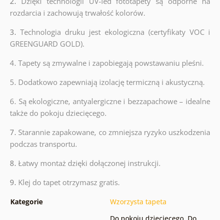
2.
Dzięki technologii UV-led fototapety są odporne na
rozdarcia i zachowują trwałość kolorów.
3.
Technologia druku jest ekologiczna (certyfikaty VOC i
GREENGUARD GOLD).
4. Tapety są zmywalne i zapobiegają powstawaniu pleśni.
5. Dodatkowo zapewniają izolację termiczną i akustyczną.
6.
Są ekologiczne, antyalergiczne i bezzapachowe – idealne
także do pokoju dziecięcego.
7.
Starannie zapakowane, co zmniejsza ryzyko uszkodzenia
podczas transportu.
8.
Łatwy montaż dzięki dołączonej instrukcji.
9.
Klej do tapet otrzymasz gratis.
Kategorie
Wzorzysta tapeta
Do pokoju dziecięcego
,
Do