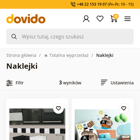
+48 22 153 19 07
(Pn-Pt: 10 - 15)
0
Strona główna
🔥 Totalna wyprzedaż
Naklejki
Naklejki
3
Filtr
wyników
Ustawienia