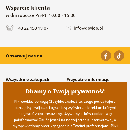
Wsparcie klienta
w dni robocze Pn-Pt: 10:00 - 15:00
+48 22 153 19 07
info@dovido.pl
Obserwuj nas na
Wszystko o zakupach
Przydatne informacje
Warunki handlowe i
O nas
Dbamy o Twoją prywatność
reklamacyjne
Często zadawane pytania
Prywatność
Kontakt
Pliki cookies pomogą Ci szybko znaleźć to, czego potrzebujesz,
Opcje wysyłki i płatności
Współpraca hurtowa
oszczędzą Twój czas i ograniczą wyświetlanie reklam którymi
Zwrot towarów
nie jesteś zainteresowany. Używamy plików
cookies
, aby
poinformować Cię, że jesteś na naszej stronie internetowej, a
my wyświetlamy produkty zgodnie z Twoimi preferencjami. Pliki