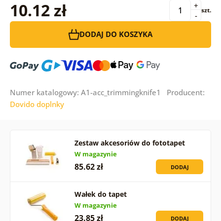
10.12 zł
+
szt.
-
DODAJ DO KOSZYKA
Numer katalogowy: A1-acc_trimmingknife1 Producent:
Dovido doplnky
Zestaw akcesoriów do fototapet
W magazynie
85.62 zł
DODAJ
Wałek do tapet
W magazynie
23.85 zł
DODAJ