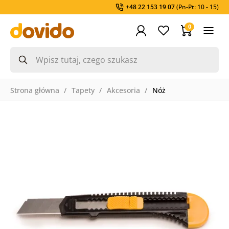
+48 22 153 19 07
(Pn-Pt: 10 - 15)
0
Strona główna
Tapety
Akcesoria
Nóż