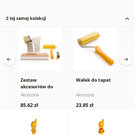
Z tej samej kolekcji
Zestaw
Wałek do tapet
K
akcesoriów do
g
fototapet
Akcesoria
Akcesoria
A
85.62 zł
23.85 zł
1