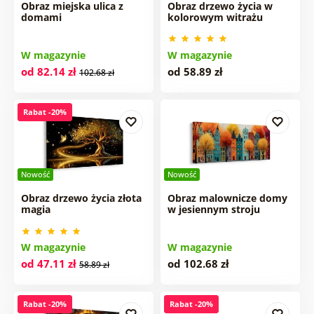
Obraz miejska ulica z
Obraz drzewo życia w
domami
kolorowym witrażu
W magazynie
W magazynie
od 82.14 zł
od 58.89 zł
102.68 zł
Rabat -20%
Nowość
Nowość
Obraz drzewo życia złota
Obraz malownicze domy
magia
w jesiennym stroju
W magazynie
W magazynie
od 47.11 zł
od 102.68 zł
58.89 zł
Rabat -20%
Rabat -20%