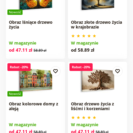
Nowość
Obraz lśniące drzewo
Obraz złote drzewo życia
życia
w krajobrazie
W magazynie
W magazynie
od 47.11 zł
od 58.89 zł
58.89 zł
Rabat -20%
Rabat -20%
Nowość
Obraz kolorowe domy z
Obraz drzewo życia z
aleją
liśćmi i korzeniami
W magazynie
W magazynie
od 47.11 zł
od 47.11 zł
58.89 zł
58.89 zł