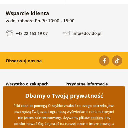
Wsparcie klienta
w dni robocze Pn-Pt: 10:00 - 15:00
+48 22 153 19 07
info@dovido.pl
Obserwuj nas na
Wszystko o zakupach
Przydatne informacje
Warunki handlowe i
O nas
Dbamy o Twoją prywatność
reklamacyjne
Często zadawane pytania
Prywatność
Kontakt
Pliki cookies pomogą Ci szybko znaleźć to, czego potrzebujesz,
Opcje wysyłki i płatności
Współpraca hurtowa
oszczędzą Twój czas i ograniczą wyświetlanie reklam którymi
Zwrot towarów
nie jesteś zainteresowany. Używamy plików
cookies
, aby
poinformować Cię, że jesteś na naszej stronie internetowej, a