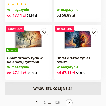
W magazynie
W magazynie
od 47.11 zł
od 58.89 zł
58.89 zł
Rabat -20%
Rabat -20%
Nowość
Obraz drzewo życia w
Obraz drzewo życia i
kolorowej symfonii
twarze
W magazynie
W magazynie
od 47.11 zł
od 47.11 zł
58.89 zł
58.89 zł
WYŚWIETL KOLEJNE 24
1
…
2
128