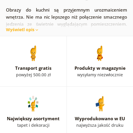
Obrazy do kuchni są przyjemnym urozmaiceniem
wnętrza. Nie ma nic lepszego niż połączenie smacznego
jedzenia ze świetnie wyglądającym pomieszczeniem.
Wyświetl opis
Obrazy na płótnie wprowadzą przyjemną atmosferę.
Skosztuj jedzenia w kręgu najbliższych i ozdób ściany w
kuchni ciekawym obrazem, który zainspiruje do lepszych
osiągnięć kulinarnych. Włącz swoją wyobraźnię i wybierz
obraz zgodnie z tym, co lubisz najbardziej. Tylko od Ciebie
zależy, czy wybierzesz obraz przedstawiający
jedzenie i
Transport gratis
Produkty w magazynie
napoje
, obraz
kwiatów
, czy
abstrakcję
.
powyżej 500.00 zł
wysyłamy niezwłocznie
Największy asortyment
Wyprodukowano w EU
tapet i dekoracji
najwyższa jakość druku