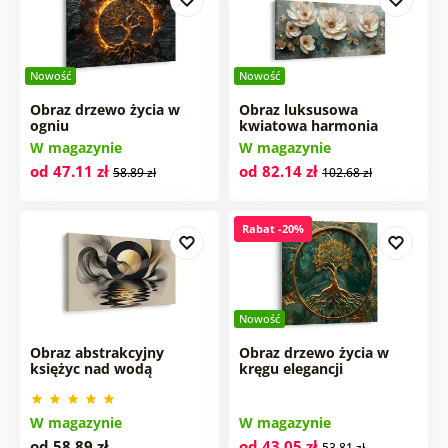
Nowość
Nowość
Obraz drzewo życia w
Obraz luksusowa
ogniu
kwiatowa harmonia
W magazynie
W magazynie
od 47.11 zł
od 82.14 zł
58.89 zł
102.68 zł
Rabat -20%
Nowość
Obraz abstrakcyjny
Obraz drzewo życia w
księżyc nad wodą
kręgu elegancji
W magazynie
W magazynie
od 58.89 zł
od 43.05 zł
53.81 zł