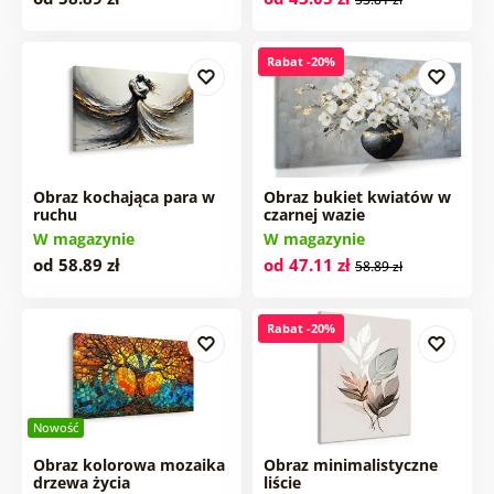
Rabat -20%
Obraz kochająca para w
Obraz bukiet kwiatów w
ruchu
czarnej wazie
W magazynie
W magazynie
od 58.89 zł
od 47.11 zł
58.89 zł
Rabat -20%
Nowość
Obraz kolorowa mozaika
Obraz minimalistyczne
drzewa życia
liście