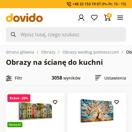
+48 22 153 19 07
(Pn-Pt: 10 - 15)
0
Strona główna
Obrazy
Obrazy według pomieszczeń
Ob
Obrazy na ścianę do kuchni
3058
Filtr
wyników
Ustawienia
Rabat -20%
Nowość