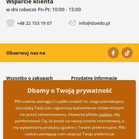
Wsparcie klienta
w dni robocze Pn-Pt: 10:00 - 15:00
+48 22 153 19 07
info@dovido.pl
Obserwuj nas na
Wszystko o zakupach
Przydatne informacje
Warunki handlowe i
O nas
Dbamy o Twoją prywatność
reklamacyjne
Często zadawane pytania
Prywatność
Kontakt
Pliki cookies pomogą Ci szybko znaleźć to, czego potrzebujesz,
Opcje wysyłki i płatności
Współpraca hurtowa
oszczędzą Twój czas i ograniczą wyświetlanie reklam którymi
Zwrot towarów
nie jesteś zainteresowany. Używamy plików
cookies
, aby
poinformować Cię, że jesteś na naszej stronie internetowej, a
my wyświetlamy produkty zgodnie z Twoimi preferencjami. Pliki
cookies pomagają nam ulepszyć Twoje preferencje