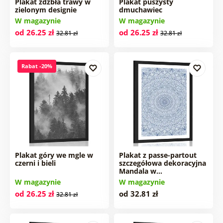
Plakat źdźbła trawy w
Plakat puszysty
zielonym designie
dmuchawiec
W magazynie
W magazynie
od 26.25 zł
od 26.25 zł
32.81 zł
32.81 zł
Rabat -20%
Plakat góry we mgle w
Plakat z passe-partout
czerni i bieli
szczegółowa dekoracyjna
Mandala w…
W magazynie
W magazynie
od 26.25 zł
od 32.81 zł
32.81 zł