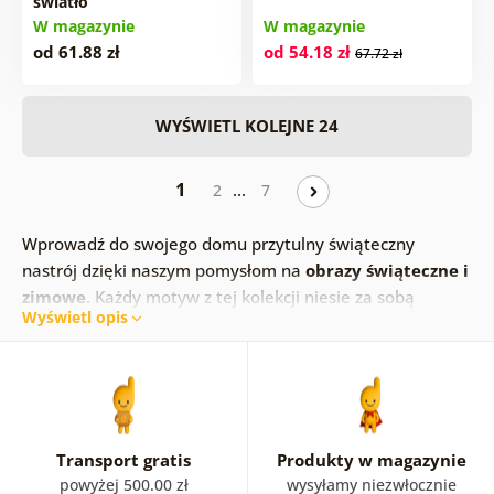
światło
W magazynie
W magazynie
od 61.88 zł
od 54.18 zł
67.72 zł
WYŚWIETL KOLEJNE 24
1
…
2
7
Wprowadź do swojego domu przytulny świąteczny
nastrój dzięki naszym pomysłom na
obrazy świąteczne i
zimowe
. Każdy motyw z tej kolekcji niesie za sobą
Wyświetl opis
wyjątkowy urok zimowego czasu i świąt. Nasze
obrazy
zimowe
świetnie sprawdzają się jako dekoracja
sezonowa — w okresie
Bożego Narodzenia
możesz je
powiesić w ulubionym miejscu lub postawić opierając o
ścianę i stworzyć przytulną atmosferę. Po świętach łatwo
je wymienisz na inny obraz i schowasz na kolejny sezon.
Transport gratis
Produkty w magazynie
Wybierz motyw, który ogrzeje Twoją duszę – od
powyżej 500.00 zł
wysyłamy niezwłocznie