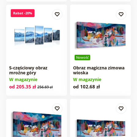
Rabat -20%
Nowość
5-częściowy obraz
Obraz magiczna zimowa
mroźne góry
wioska
W magazynie
W magazynie
od 205.35 zł
od 102.68 zł
256.69 zł