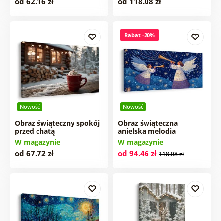
od 62.16 zł
od 118.08 zł
Rabat -20%
Nowość
Nowość
Obraz świąteczny spokój
Obraz świąteczna
przed chatą
anielska melodia
W magazynie
W magazynie
od 67.72 zł
od 94.46 zł
118.08 zł