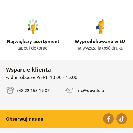
spokojnych
zimowych krajobrazów
po radosne
motywy
świąteczne
. Szukasz prezentu lub chcesz upiększyć swój
dom? Z naszymi obrazami Twoja zima będzie miała
prawdziwie świąteczny i ciepły wydźwięk.
Największy asortyment
Wyprodukowano w EU
tapet i dekoracji
najwyższa jakość druku
Wsparcie klienta
w dni robocze Pn-Pt: 10:00 - 15:00
+48 22 153 19 07
info@dovido.pl
Obserwuj nas na