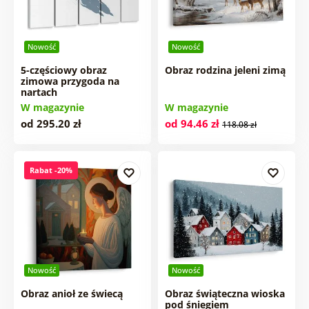
Nowość
Nowość
5-częściowy obraz
Obraz rodzina jeleni zimą
zimowa przygoda na
nartach
W magazynie
W magazynie
od 295.20 zł
od 94.46 zł
118.08 zł
Rabat -20%
Nowość
Nowość
Obraz anioł ze świecą
Obraz świąteczna wioska
pod śniegiem