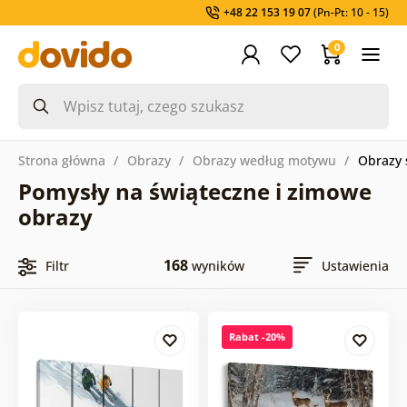
+48 22 153 19 07
(Pn-Pt: 10 - 15)
0
Strona główna
Obrazy
Obrazy według motywu
Obrazy 
Pomysły na świąteczne i zimowe
obrazy
168
Filtr
wyników
Ustawienia
Rabat -20%