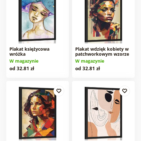
Plakat księżycowa
Plakat wdzięk kobiety w
wróżka
patchworkowym wzorze
W magazynie
W magazynie
od 32.81 zł
od 32.81 zł