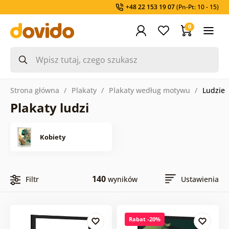
+48 22 153 19 07
(Pn-Pt: 10 - 15)
0
Strona główna
Plakaty
Plakaty według motywu
Ludzie
Plakaty ludzi
Kobiety
140
Filtr
wyników
Ustawienia
Rabat -20%