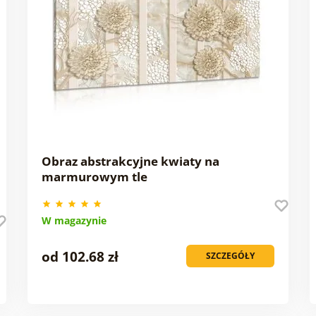
Obraz abstrakcyjne kwiaty na
marmurowym tle
W magazynie
od 102.68 zł
SZCZEGÓŁY