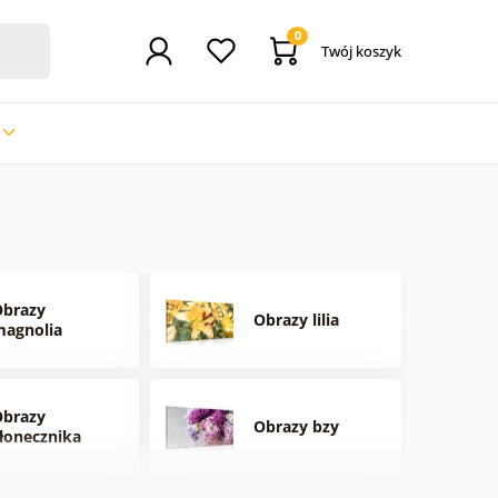
0
Twój koszyk
Obrazy
Obrazy lilia
agnolia
Obrazy
Obrazy bzy
łonecznika