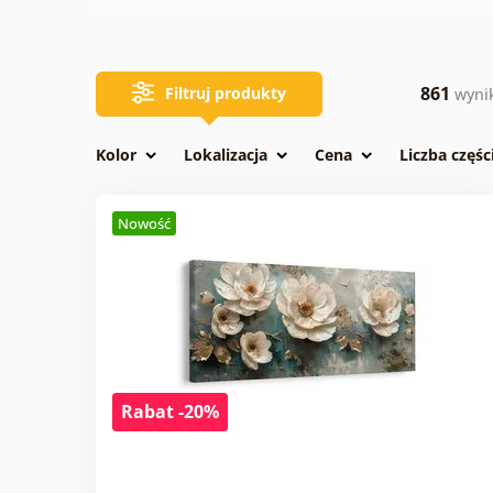
Obrazy bukiety
861
Filtruj produkty
wyni
Kolor
Lokalizacja
Cena
Liczba częśc
Nowość
Rabat -20%