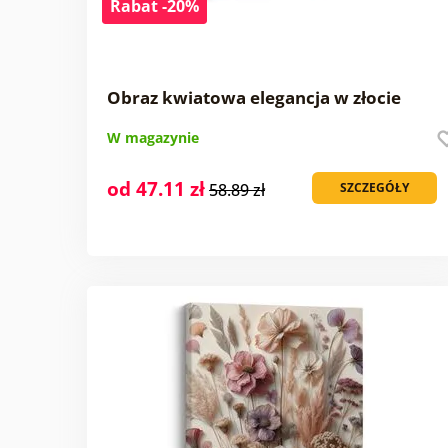
Rabat -20%
Obraz kwiatowa elegancja w złocie
W magazynie
od 47.11 zł
58.89 zł
SZCZEGÓŁY