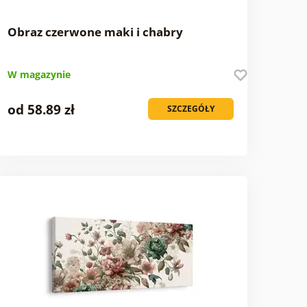
Obraz czerwone maki i chabry
W magazynie
od 58.89 zł
SZCZEGÓŁY