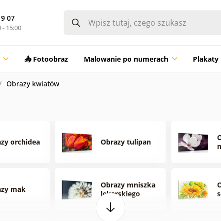
19 07
 - 15:00
📤 Fotoobraz
Malowanie po numerach
Plakaty
Obrazy kwiatów
zy orchidea
Obrazy tulipan
m
Obrazy mniszka
azy mak
lekarskiego
s