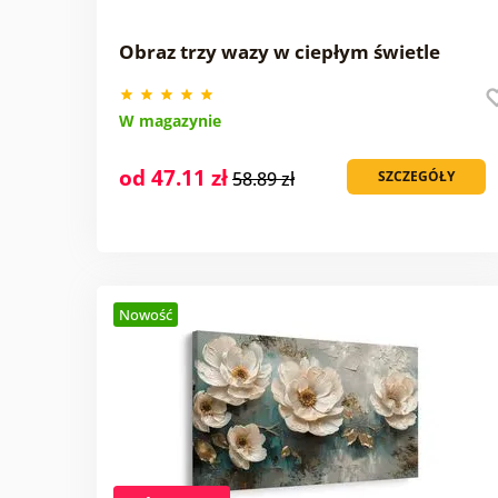
Obraz trzy wazy w ciepłym świetle
W magazynie
od 47.11 zł
58.89 zł
SZCZEGÓŁY
Nowość