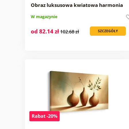
Obraz luksusowa kwiatowa harmonia
W magazynie
od 82.14 zł
102.68 zł
SZCZEGÓŁY
Rabat -20%