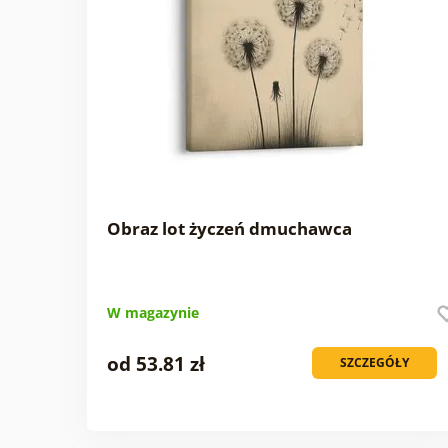
Obraz lot życzeń dmuchawca
W magazynie
od 53.81 zł
SZCZEGÓŁY