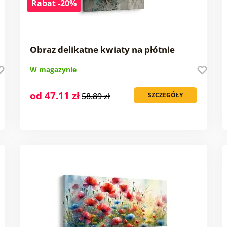
Rabat -20%
Obraz delikatne kwiaty na płótnie
W magazynie
od 47.11 zł
58.89 zł
SZCZEGÓŁY