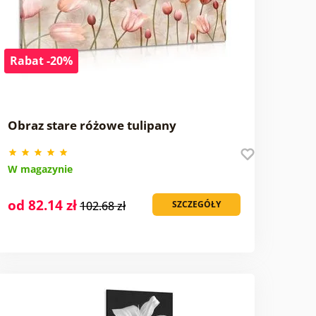
Rabat -20%
Obraz stare różowe tulipany
W magazynie
od 82.14 zł
102.68 zł
SZCZEGÓŁY