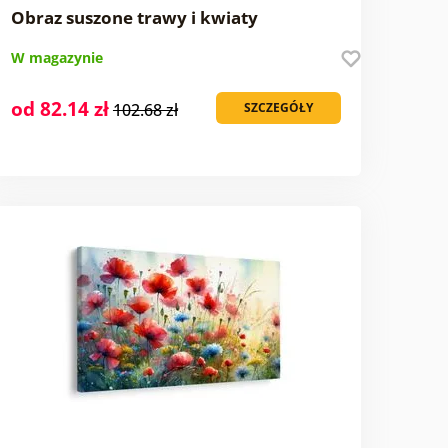
Obraz suszone trawy i kwiaty
W magazynie
od 82.14 zł
102.68 zł
SZCZEGÓŁY