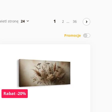
1
ietl stronę
24
2
…
36
Promocje
Rabat -20%