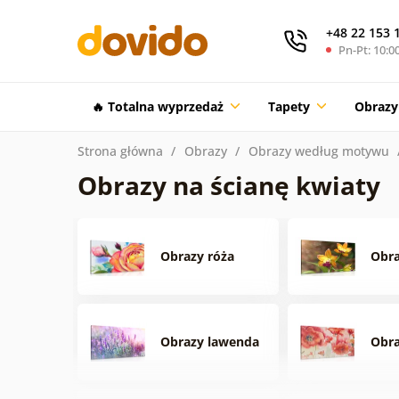
+48 22 153 
Pn-Pt: 10:00
🔥 Totalna wyprzedaż
Tapety
Obrazy
Strona główna
Obrazy
Obrazy według motywu
Obrazy na ścianę kwiaty
Obrazy róża
Obra
Obrazy lawenda
Obr