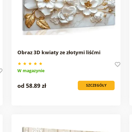
Obraz 3D kwiaty ze złotymi liśćmi
W magazynie
od 58.89 zł
SZCZEGÓŁY