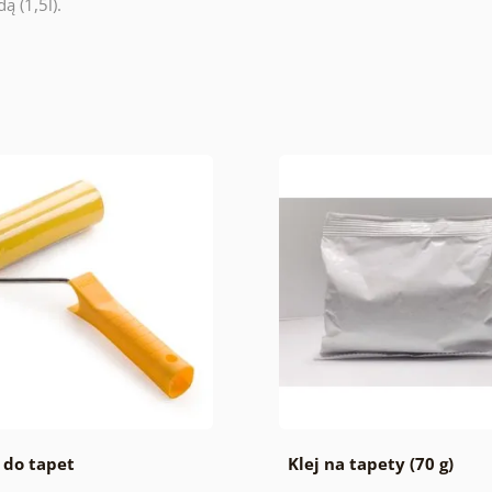
ą (1,5l).
 do tapet
Klej na tapety (70 g)