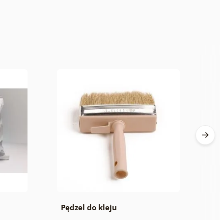
Pędzel do kleju
P