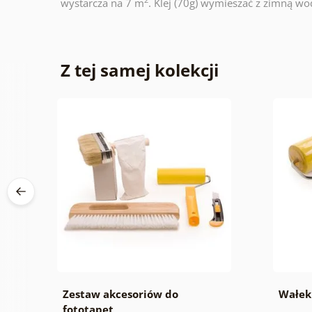
wystarcza na 7 m
. Klej (70g) wymieszać z zimną wod
Z tej samej kolekcji
Zestaw akcesoriów do
Wałek
fototapet