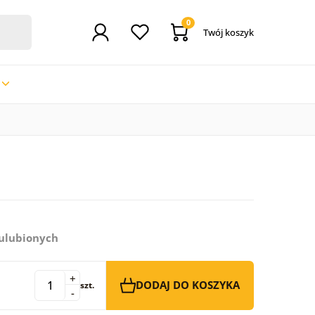
0
Twój koszyk
 ulubionych
+
DODAJ DO KOSZYKA
szt.
-