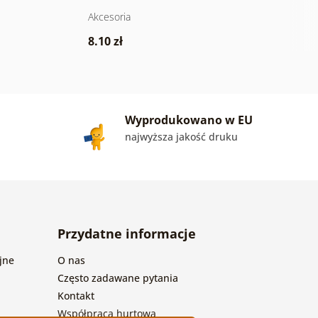
Akcesoria
Ak
8.10 zł
1
Wyprodukowano w EU
najwyższa jakość druku
Przydatne informacje
jne
O nas
Często zadawane pytania
Kontakt
Współpraca hurtowa