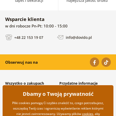
tapet i dekoracji
najwyższa jakość druku
Wsparcie klienta
w dni robocze Pn-Pt: 10:00 - 15:00
+48 22 153 19 07
info@dovido.pl
Obserwuj nas na
Wszystko o zakupach
Przydatne informacje
Warunki handlowe i
O nas
Dbamy o Twoją prywatność
reklamacyjne
Często zadawane pytania
Prywatność
Kontakt
Pliki cookies pomogą Ci szybko znaleźć to, czego potrzebujesz,
Opcje wysyłki i płatności
Współpraca hurtowa
oszczędzą Twój czas i ograniczą wyświetlanie reklam którymi
Zwrot towarów
nie jesteś zainteresowany. Używamy plików
cookies
, aby