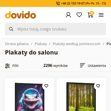
+48 22 153 19 07
(Pn-Pt: 10 - 15)
0
Strona główna
Plakaty
Plakaty według pomieszczeń
Pl
Plakaty do salonu
2296
Filtr
wyników
Ustawienia