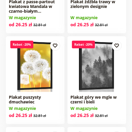
Plakat z passe-partout
Plakat źdźbła trawy w
kwiatowa Mandala w
zielonym designie
czarno-białym…
W magazynie
W magazynie
od 26.25 zł
od 26.25 zł
32.81 zł
32.81 zł
Rabat -20%
Rabat -20%
Plakat puszysty
Plakat góry we mgle w
dmuchawiec
czerni i bieli
W magazynie
W magazynie
od 26.25 zł
od 26.25 zł
32.81 zł
32.81 zł