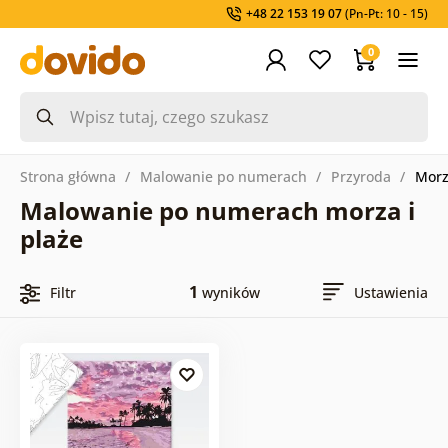
+48 22 153 19 07
(Pn-Pt: 10 - 15)
0
Strona główna
Malowanie po numerach
Przyroda
Morz
Malowanie po numerach morza i
plaże
1
Filtr
wyników
Ustawienia