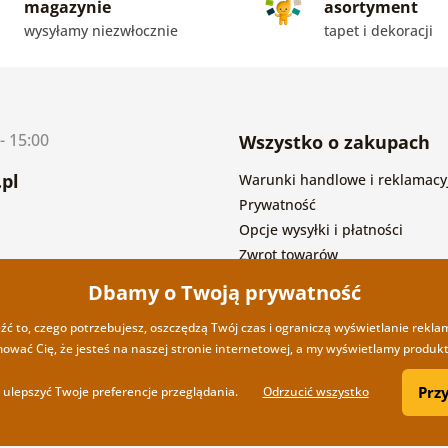
magazynie
asortyment
wysyłamy niezwłocznie
tapet i dekoracji
- 15:00
Wszystko o zakupach
pl
Warunki handlowe i reklamacy
Prywatność
Opcje wysyłki i płatności
Zwrot towarów
Dbamy o Twoją prywatność
eźć to, czego potrzebujesz, oszczędzą Twój czas i ograniczą wyświetlanie rekla
mować Cię, że jesteś na naszej stronie internetowej, a my wyświetlamy produkty
Prz
ulepszyć Twoje preferencje przeglądania.
Odrzucić wszystko
Copyright ©2019 © Dovido.pl.
Web
przez