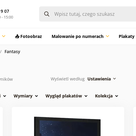
19 07
 - 15:00
📤 Fotoobraz
Malowanie po numerach
Plakaty
Fantasy
Wyświetl według
Ustawienia
ników
i
Wymiary
Wygląd plakatów
Kolekcja