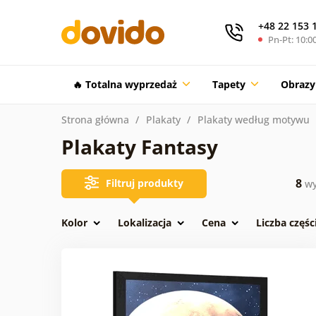
+48 22 153 
Pn-Pt: 10:00
🔥 Totalna wyprzedaż
Tapety
Obrazy
Strona główna
Plakaty
Plakaty według motywu
Plakaty Fantasy
8
Filtruj produkty
wy
Kolor
Lokalizacja
Cena
Liczba częśc