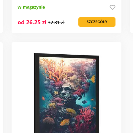
W magazynie
od 26.25 zł
32.81 zł
SZCZEGÓŁY