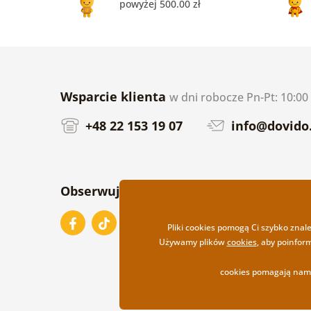
powyżej 500.00 zł
Wsparcie klienta
w dni robocze Pn-Pt: 10:00 
+48 22 153 19 07
info@dovido.
Obserwuj nas na
Pliki cookies pomogą Ci szybko znal
Używamy plików
cookies
, aby poinfor
cookies pomagają nam 