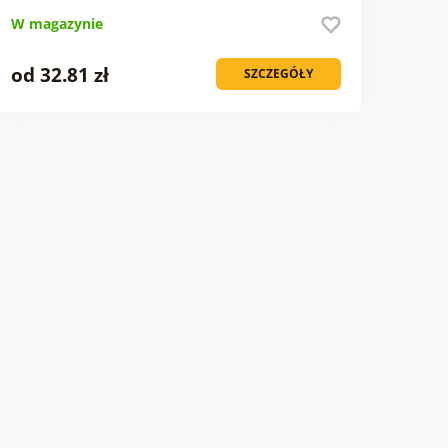
W magazynie
od 32.81 zł
SZCZEGÓŁY