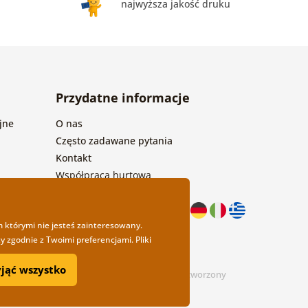
najwyższa jakość druku
Przydatne informacje
jne
O nas
Często zadawane pytania
Kontakt
Współpraca hurtowa
m którymi nie jesteś zainteresowany.
 zgodnie z Twoimi preferencjami. Pliki
yjąć wszystko
design
Litvanyi.sk
| Sklep internetowy został stworzony