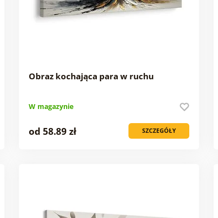
Obraz kochająca para w ruchu
W magazynie
od 58.89 zł
SZCZEGÓŁY