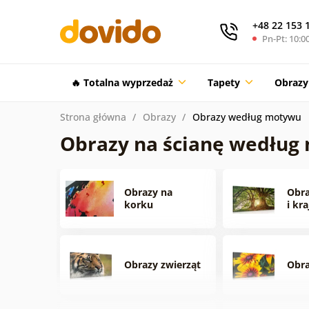
+48 22 153 
Pn-Pt: 10:00
🔥 Totalna wyprzedaż
Tapety
Obrazy
Strona główna
Obrazy
Obrazy według motywu
Obrazy na ścianę według
Obrazy na
Obra
korku
i kr
Obrazy zwierząt
Obr