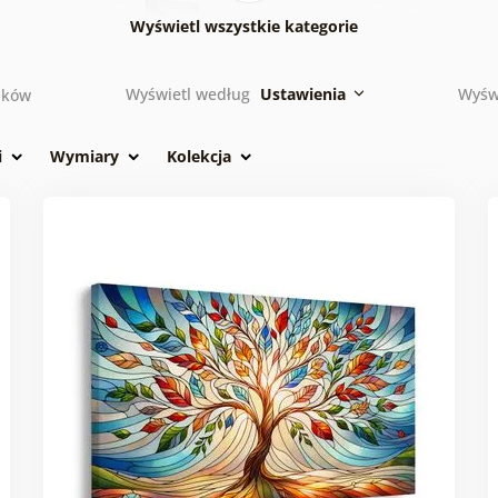
Obrazy
Wyświetl wszystkie kategorie
azy mapy
O
botaniczne
Wyświetl według
Ustawienia
Wyśw
ików
azy martwa
Obrazy aniołów
O
ra
i
Wymiary
Kolekcja
azy
osu i
Obrazy miłość
i
zd
o
azy
teczne i
owe