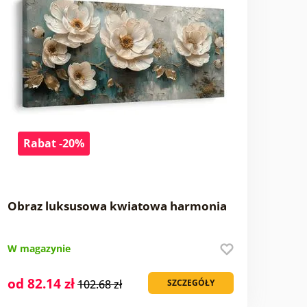
Rabat -20%
Obraz luksusowa kwiatowa harmonia
W magazynie
od 82.14 zł
102.68 zł
SZCZEGÓŁY