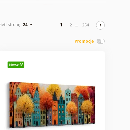
brazy dziecięce
Obrazy ludzie
1
ietl stronę
24
2
…
254
brazy miasta
Pop art obrazy
Promocje
Obrazy
Obrazy
mitujące obrazy
Nowość
samochody
lejne