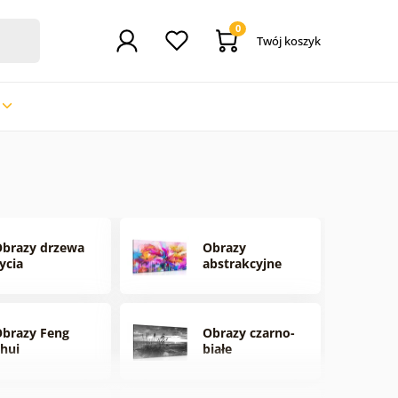
0
Twój koszyk
brazy drzewa
Obrazy
ycia
abstrakcyjne
brazy Feng
Obrazy czarno-
hui
białe