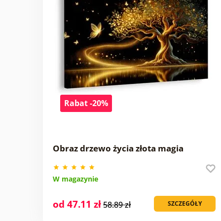
Rabat -20%
Obraz drzewo życia złota magia
W magazynie
od 47.11 zł
58.89 zł
SZCZEGÓŁY