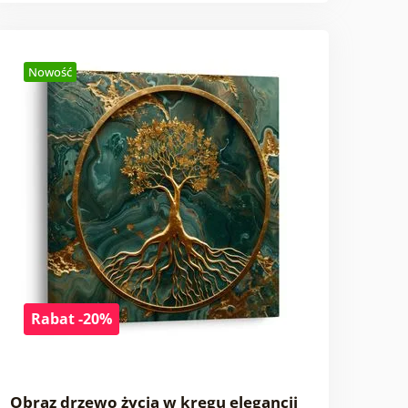
Nowość
Rabat -20%
Obraz drzewo życia w kręgu elegancji