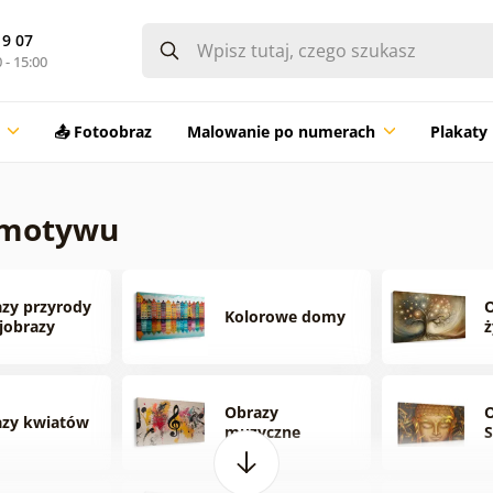
19 07
 - 15:00
📤 Fotoobraz
Malowanie po numerach
Plakaty
 motywu
zy przyrody
O
Kolorowe domy
ajobrazy
ż
Obrazy
O
azy kwiatów
muzyczne
S