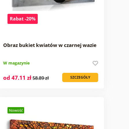
Rabat -20%
Obraz bukiet kwiatów w czarnej wazie
W magazynie
od 47.11 zł
58.89 zł
SZCZEGÓŁY
Nowość