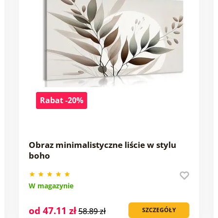
Rabat -20%
Obraz minimalistyczne liście w stylu
boho
W magazynie
od 47.11 zł
58.89 zł
SZCZEGÓŁY