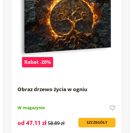
Rabat -20%
Obraz drzewo życia w ogniu
W magazynie
od 47.11 zł
58.89 zł
SZCZEGÓŁY