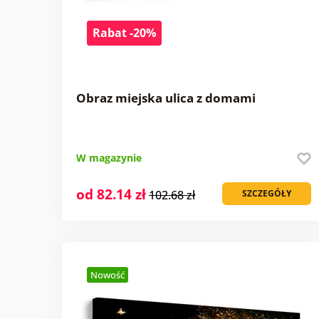
Rabat -20%
Obraz miejska ulica z domami
W magazynie
od 82.14 zł
102.68 zł
SZCZEGÓŁY
Nowość