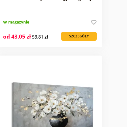
W magazynie
od 43.05 zł
53.81 zł
SZCZEGÓŁY