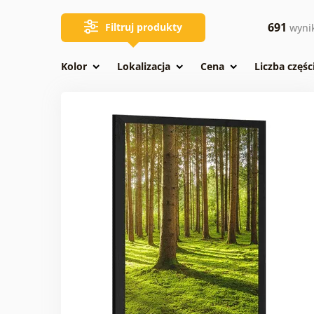
691
Filtruj produkty
wyni
Kolor
Lokalizacja
Cena
Liczba częśc