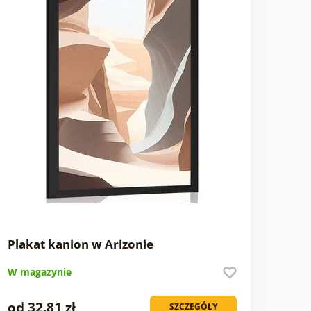
Plakat kanion w Arizonie
W magazynie
od 32.81 zł
SZCZEGÓŁY