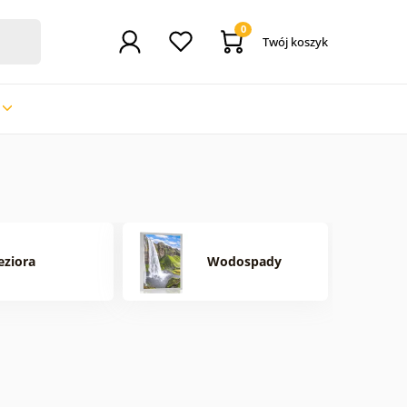
0
Twój koszyk
eziora
Wodospady