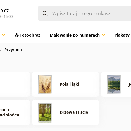
19 07
 - 15:00
📤 Fotoobraz
Malowanie po numerach
Plakaty
Przyroda
Pola i łąki
J
ód i
Drzewa i liście
ód słońca