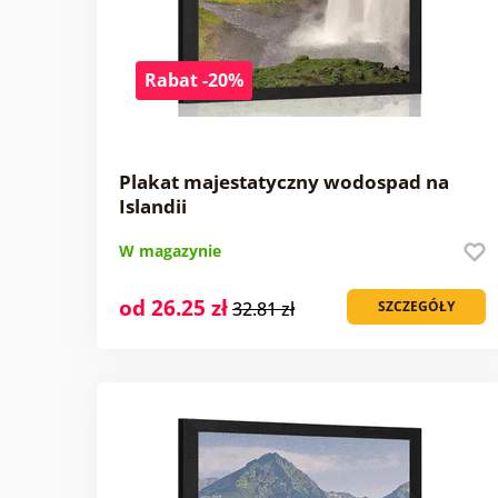
Rabat -20%
Plakat majestatyczny wodospad na
Islandii
W magazynie
od 26.25 zł
32.81 zł
SZCZEGÓŁY