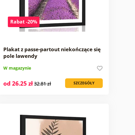
Rabat -20%
Plakat z passe-partout niekończące się
pole lawendy
W magazynie
od 26.25 zł
32.81 zł
SZCZEGÓŁY