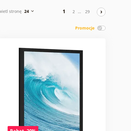
1
ietl stronę
24
2
…
29
Promocje
Rabat -20%