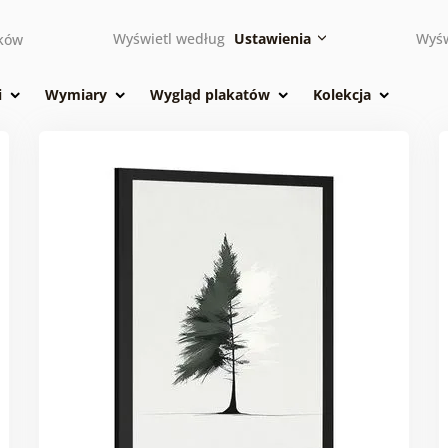
Wyświetl według
Ustawienia
Wyśw
ków
i
Wymiary
Wygląd plakatów
Kolekcja