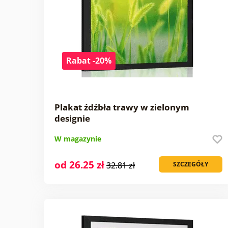
Rabat -20%
Plakat źdźbła trawy w zielonym
designie
W magazynie
od 26.25 zł
32.81 zł
SZCZEGÓŁY