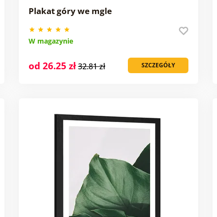
Plakat góry we mgle
W magazynie
od 26.25 zł
32.81 zł
SZCZEGÓŁY