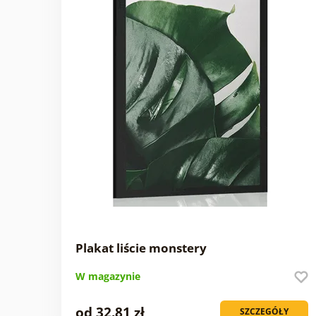
Plakat liście monstery
W magazynie
od 32.81 zł
SZCZEGÓŁY