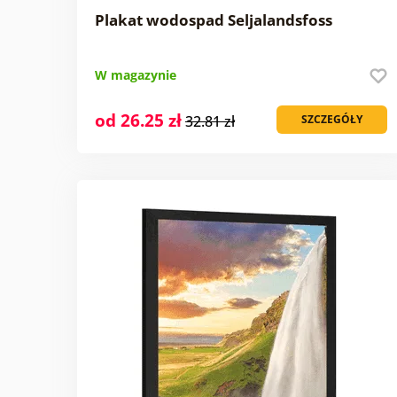
Plakat wodospad Seljalandsfoss
W magazynie
od 26.25 zł
32.81 zł
SZCZEGÓŁY