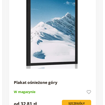
Plakat ośnieżone góry
W magazynie
od 32.81 zł
SZCZEGÓŁY