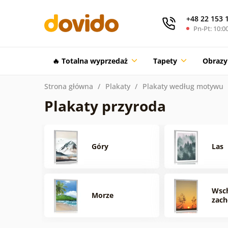
+48 22 153 
Pn-Pt: 10:00
🔥 Totalna wyprzedaż
Tapety
Obrazy
Strona główna
Plakaty
Plakaty według motywu
Plakaty przyroda
Góry
Las
Wsch
Morze
zach