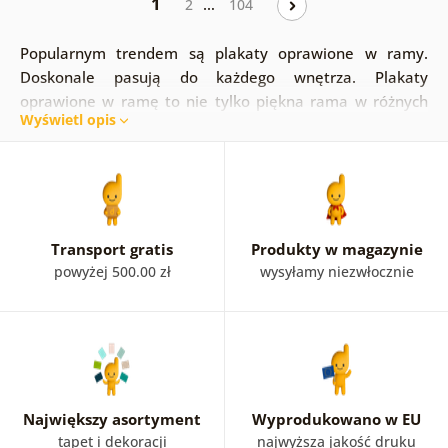
1
…
2
104
Popularnym trendem są plakaty oprawione w ramy.
Doskonale pasują do każdego wnętrza. Plakaty
oprawione w ramę to nie tylko piękna rama w różnych
Wyświetl opis
kolorach, ale także niepowtarzalne motywy. Jeśli masz
już pomysł na to, czym chciałbyś udekorować swój salon,
sypialnię czy kuchnię, podzielenie plakatów według
motywów z pewnością Ci w tym pomoże. Marzysz o
miękkich abstrakcyjnych pociągnięciach, naturze czy
fascynują Cię portrety ludzi? Wszystko to i wiele więcej
Transport gratis
Produkty w magazynie
znajdziesz w tej kategorii. To szybkie, łatwe i przejrzyste.
powyżej 500.00 zł
wysyłamy niezwłocznie
Jesteśmy przekonani, że każdy znajdzie tu coś dla siebie!
Największy asortyment
Wyprodukowano w EU
tapet i dekoracji
najwyższa jakość druku