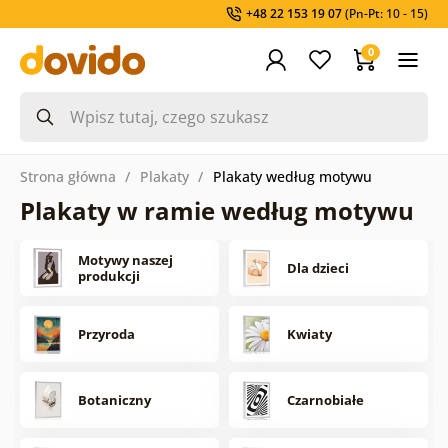
+48 22 153 19 07
(Pn-Pt: 10 - 15)
0
Strona główna
Plakaty
Plakaty według motywu
Plakaty w ramie według motywu
Motywy naszej
Dla dzieci
produkcji
Przyroda
Kwiaty
Botaniczny
Czarnobiałe