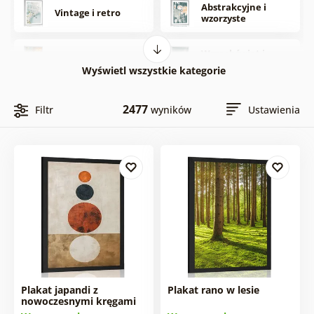
Abstrakcyjne i
Vintage i retro
wzorzyste
Wszechświat i
Feng Shui
gwiazdy
Wyświetl wszystkie kategorie
Zwierzęta
Miasta
2477
Filtr
wyników
Ustawienia
Auta
Ludzie
Miłość
Sporty i hobby
Anioły
Fantasy
Plakat japandi z
Plakat rano w lesie
Pop art
Z napisem
nowoczesnymi kręgami