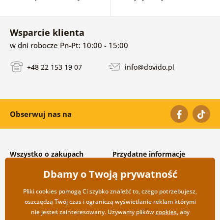
Wsparcie klienta
w dni robocze Pn-Pt: 10:00 - 15:00
+48 22 153 19 07
info@dovido.pl
Obserwuj nas na
Wszystko o zakupach
Przydatne informacje
Warunki handlowe i
O nas
Dbamy o Twoją prywatność
reklamacyjne
Często zadawane pytania
Prywatność
Kontakt
Pliki cookies pomogą Ci szybko znaleźć to, czego potrzebujesz,
Opcje wysyłki i płatności
Współpraca hurtowa
oszczędzą Twój czas i ograniczą wyświetlanie reklam którymi
Zwrot towarów
nie jesteś zainteresowany. Używamy plików
cookies
, aby