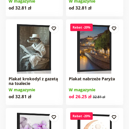
W magazynie
W magazynie
Z motywem
od 32.81 zł
od 32.81 zł
Motywacyjne
kuchennym
Rabat -20%
Martwa natura
Plakat krokodyl z gazetą
Plakat nabrzeże Paryża
na toalecie
W magazynie
W magazynie
od 32.81 zł
od 26.25 zł
32.81 zł
Rabat -20%