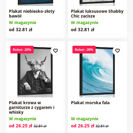
Plakat niebiesko-złoty
Plakat luksusowe Shabby
bawół
Chic zacisze
W magazynie
W magazynie
od 32.81 zł
od 32.81 zł
Rabat -20%
Rabat -20%
Plakat krowa w
Plakat morska fala
garniturze z cygarem i
whisky
W magazynie
W magazynie
od 26.25 zł
od 26.25 zł
32.81 zł
32.81 zł