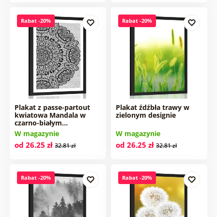
Rabat -20%
Rabat -20%
Plakat z passe-partout
Plakat źdźbła trawy w
kwiatowa Mandala w
zielonym designie
czarno-białym…
W magazynie
W magazynie
od 26.25 zł
od 26.25 zł
32.81 zł
32.81 zł
Rabat -20%
Rabat -20%