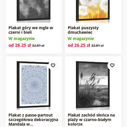
Plakat góry we mgle w
Plakat puszysty
czerni i bieli
dmuchawiec
W magazynie
W magazynie
od 26.25 zł
od 26.25 zł
32.81 zł
32.81 zł
Plakat z passe-partout
Plakat zachód słońca na
szczegółowa dekoracyjna
plaży w czarno-białym
Mandala w…
kolorze