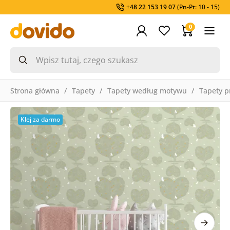
+48 22 153 19 07
(Pn-Pt: 10 - 15)
0
Strona główna
Tapety
Tapety według motywu
Tapety p
Klej za darmo