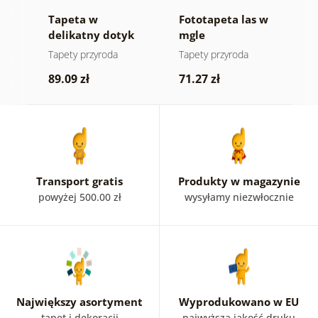
Tapeta w
Fototapeta las w
T
at
delikatny dotyk
mgle
l
natury
tami
Tapety przyroda
Tapety przyroda
Ta
89.09 zł
71.27 zł
8
Transport gratis
Produkty w magazynie
powyżej 500.00 zł
wysyłamy niezwłocznie
Największy asortyment
Wyprodukowano w EU
tapet i dekoracji
najwyższa jakość druku