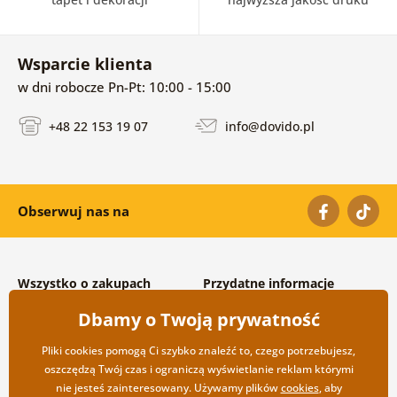
Wsparcie klienta
w dni robocze Pn-Pt: 10:00 - 15:00
+48 22 153 19 07
info@dovido.pl
Obserwuj nas na
Wszystko o zakupach
Przydatne informacje
Warunki handlowe i
O nas
Dbamy o Twoją prywatność
reklamacyjne
Często zadawane pytania
Prywatność
Kontakt
Pliki cookies pomogą Ci szybko znaleźć to, czego potrzebujesz,
Opcje wysyłki i płatności
Współpraca hurtowa
oszczędzą Twój czas i ograniczą wyświetlanie reklam którymi
Zwrot towarów
nie jesteś zainteresowany. Używamy plików
cookies
, aby