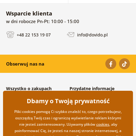
Wsparcie klienta
w dni robocze Pn-Pt: 10:00 - 15:00
+48 22 153 19 07
info@dovido.pl
Obserwuj nas na
Wszystko o zakupach
Przydatne informacje
Warunki handlowe i
O nas
Dbamy o Twoją prywatność
reklamacyjne
Często zadawane pytania
Prywatność
Kontakt
Pliki cookies pomogą Ci szybko znaleźć to, czego potrzebujesz,
Opcje wysyłki i płatności
Współpraca hurtowa
oszczędzą Twój czas i ograniczą wyświetlanie reklam którymi
Zwrot towarów
nie jesteś zainteresowany. Używamy plików
cookies
, aby
poinformować Cię, że jesteś na naszej stronie internetowej, a