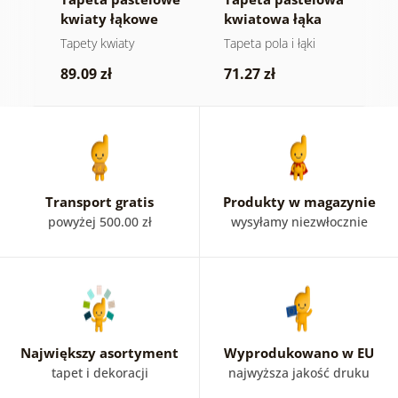
a
kwiaty łąkowe
kwiatowa łąka
k
m
Tapety kwiaty
Tapeta pola i łąki
T
89.09 zł
71.27 zł
7
Transport gratis
Produkty w magazynie
powyżej 500.00 zł
wysyłamy niezwłocznie
Największy asortyment
Wyprodukowano w EU
tapet i dekoracji
najwyższa jakość druku