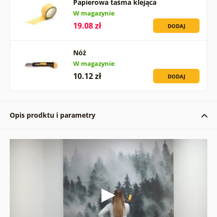
Papierowa taśma klejąca
W magazynie
19.08 zł
DODAJ
Nóż
W magazynie
10.12 zł
DODAJ
Opis prodktu i parametry