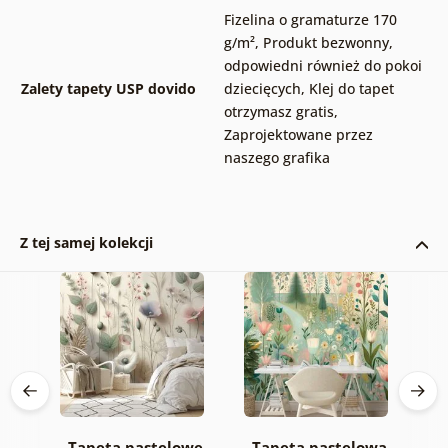
Fizelina o gramaturze 170
g/m²
,
Produkt bezwonny,
odpowiedni również do pokoi
Zalety tapety USP dovido
dziecięcych
,
Klej do tapet
otrzymasz gratis
,
Zaprojektowane przez
naszego grafika
Z tej samej kolekcji
a
Tapeta pastelowe
Tapeta pastelowa
T