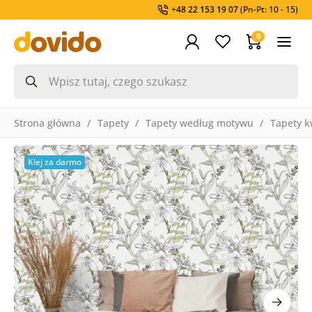
+48 22 153 19 07
(Pn-Pt: 10 - 15)
0
Strona główna
Tapety
Tapety według motywu
Tapety k
Klej za darmo