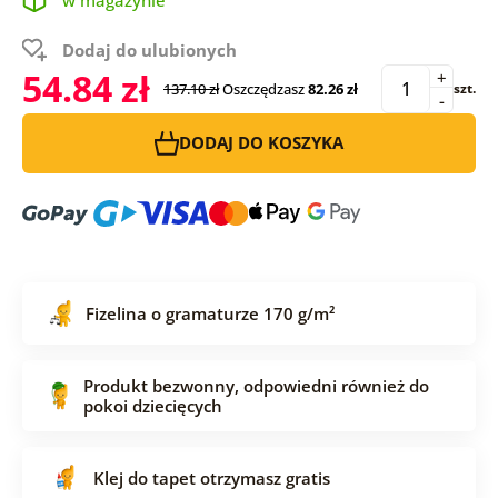
Dodaj do ulubionych
54.84 zł
+
137.10 zł
Oszczędzasz
82.26 zł
szt.
-
DODAJ DO KOSZYKA
Fizelina o gramaturze 170 g/m²
Produkt bezwonny, odpowiedni również do
pokoi dziecięcych
Klej do tapet otrzymasz gratis