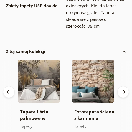
Zalety tapety USP dovido
dziecięcych
,
Klej do tapet
otrzymasz gratis
,
Tapeta
składa się z pasów o
szerokości 75 cm
Z tej samej kolekcji
Tapeta liście
Fototapeta ściana
S
ca
palmowe w
z kamienia
t
ie
dżungli
e
Tapety
Tapety
T