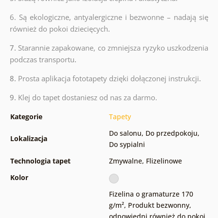
6. Są ekologiczne, antyalergiczne i bezwonne – nadają się
również do pokoi dziecięcych
.
7.
Starannie zapakowane, co zmniejsza ryzyko uszkodzenia
podczas transportu
.
8.
Prosta aplikacja fototapety dzięki dołączonej instrukcji
.
9.
Klej do tapet dostaniesz od nas za darmo.
Kategorie
Tapety
Do salonu
,
Do przedpokoju
,
Lokalizacja
Do sypialni
Technologia tapet
Zmywalne
,
Flizelinowe
Kolor
Fizelina o gramaturze 170
g/m²
,
Produkt bezwonny,
odpowiedni również do pokoi