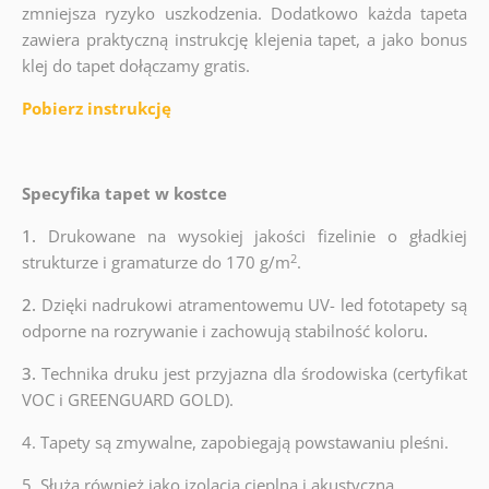
zmniejsza ryzyko uszkodzenia. Dodatkowo każda tapeta
zawiera praktyczną instrukcję klejenia tapet, a jako bonus
klej do tapet dołączamy gratis.
Pobierz instrukcję
Specyfika tapet w kostce
1.
Drukowane na wysokiej jakości fizelinie o gładkiej
2
strukturze i gramaturze do 170 g/m
.
2.
Dzięki nadrukowi atramentowemu UV- led fototapety są
odporne na rozrywanie i zachowują stabilność koloru
.
3.
Technika druku jest przyjazna dla środowiska (certyfikat
VOC i GREENGUARD GOLD)
.
4.
Tapety są zmywalne, zapobiegają powstawaniu pleśni.
5. Służą również jako izolacja cieplna i akustyczna.