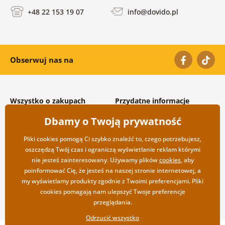
+48 22 153 19 07
info@dovido.pl
Obserwuj nas na
Wszystko o zakupach
Przydatne informacje
Warunki handlowe i
O nas
Dbamy o Twoją prywatność
reklamacyjne
Często zadawane pytania
Prywatność
Kontakt
Pliki cookies pomogą Ci szybko znaleźć to, czego potrzebujesz,
Opcje wysyłki i płatności
Współpraca hurtowa
oszczędzą Twój czas i ograniczą wyświetlanie reklam którymi
Zwrot towarów
nie jesteś zainteresowany. Używamy plików
cookies
, aby
poinformować Cię, że jesteś na naszej stronie internetowej, a
my wyświetlamy produkty zgodnie z Twoimi preferencjami. Pliki
cookies pomagają nam ulepszyć Twoje preferencje
przeglądania.
Odrzucić wszystko