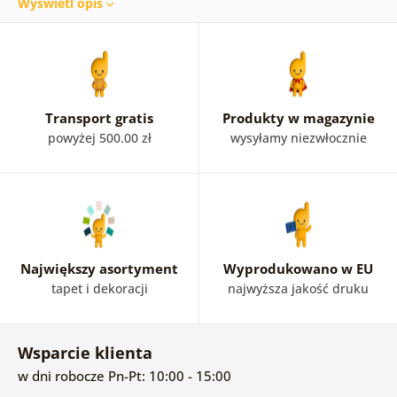
Wyświetl opis
wielobarwnych obrazów bukietów lub nieco bardziej
dyskretnych wersji
czarno-białych
, czy wersjivintage.
Transport gratis
Produkty w magazynie
powyżej 500.00 zł
wysyłamy niezwłocznie
Największy asortyment
Wyprodukowano w EU
tapet i dekoracji
najwyższa jakość druku
Wsparcie klienta
w dni robocze Pn-Pt: 10:00 - 15:00