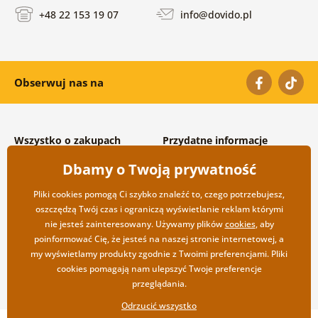
+48 22 153 19 07
info@dovido.pl
Obserwuj nas na
Wszystko o zakupach
Przydatne informacje
Warunki handlowe i
O nas
Dbamy o Twoją prywatność
reklamacyjne
Często zadawane pytania
Prywatność
Kontakt
Pliki cookies pomogą Ci szybko znaleźć to, czego potrzebujesz,
Opcje wysyłki i płatności
Współpraca hurtowa
oszczędzą Twój czas i ograniczą wyświetlanie reklam którymi
Zwrot towarów
nie jesteś zainteresowany. Używamy plików
cookies
, aby
poinformować Cię, że jesteś na naszej stronie internetowej, a
my wyświetlamy produkty zgodnie z Twoimi preferencjami. Pliki
cookies pomagają nam ulepszyć Twoje preferencje
przeglądania.
Odrzucić wszystko