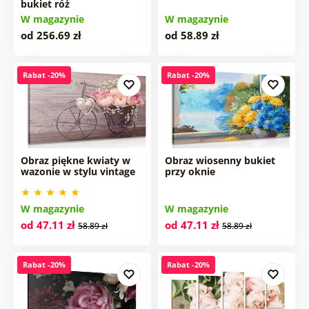
bukiet róż
W magazynie
W magazynie
od 256.69 zł
od 58.89 zł
Rabat -20%
Rabat -20%
Obraz piękne kwiaty w
Obraz wiosenny bukiet
wazonie w stylu vintage
przy oknie
W magazynie
W magazynie
od 47.11 zł
od 47.11 zł
58.89 zł
58.89 zł
Rabat -20%
Rabat -20%