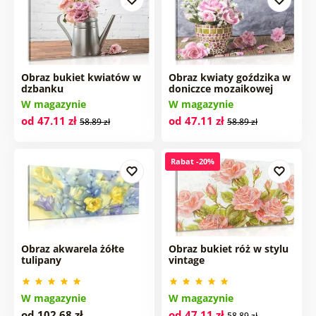
Obraz bukiet kwiatów w
Obraz kwiaty goździka w
dzbanku
doniczce mozaikowej
W magazynie
W magazynie
od 47.11 zł
od 47.11 zł
58.89 zł
58.89 zł
Rabat -20%
Obraz akwarela żółte
Obraz bukiet róż w stylu
tulipany
vintage
W magazynie
W magazynie
od 102.68 zł
od 47.11 zł
58.89 zł