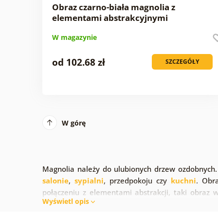
Obraz czarno-biała magnolia z
elementami abstrakcyjnymi
W magazynie
od 102.68 zł
SZCZEGÓŁY
W górę
Magnolia należy do ulubionych drzew ozdobnych.
salonie
,
sypialni
, przedpokoju czy
kuchni
. Obr
połączeniu z elementami abstrakcji, taki obraz 
Wyświetl opis
vintage.