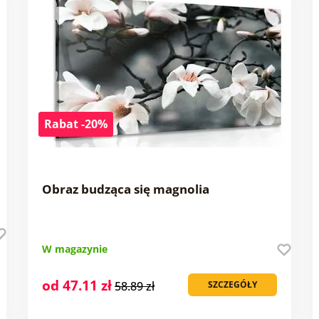
Rabat -20%
Obraz budząca się magnolia
W magazynie
od 47.11 zł
58.89 zł
SZCZEGÓŁY