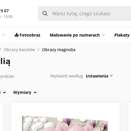
19 07
 - 15:00
📤 Fotoobraz
Malowanie po numerach
Plakaty
Obrazy kwiatów
Obrazy magnolia
lią
Wyświetl według
Ustawienia
yników
i
Wymiary