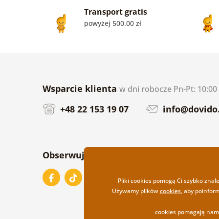
Transport gratis
powyżej 500.00 zł
Wsparcie klienta
w dni robocze Pn-Pt: 10:00 
+48 22 153 19 07
info@dovido.
Obserwuj nas na
Pliki cookies pomogą Ci szybko znal
Używamy plików
cookies
, aby poinfor
cookies pomagają nam 