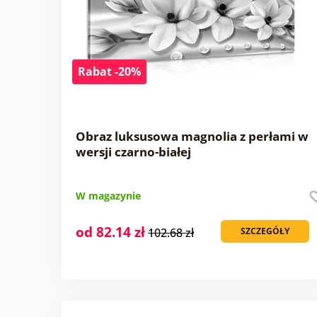
Rabat -20%
Obraz luksusowa magnolia z perłami w
wersji czarno-białej
W magazynie
od 82.14 zł
102.68 zł
SZCZEGÓŁY