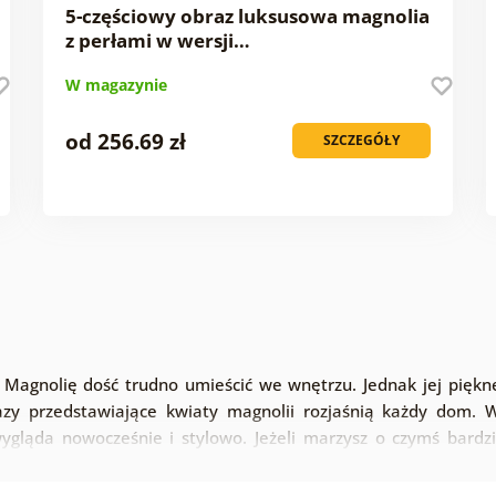
5-częściowy obraz luksusowa magnolia
z perłami w wersji…
W magazynie
od 256.69 zł
SZCZEGÓŁY
 Magnolię dość trudno umieścić we wnętrzu. Jednak jej pię
azy przedstawiające kwiaty magnolii rozjaśnią każdy dom. 
wygląda nowocześnie i stylowo. Jeżeli marzysz o czymś bard