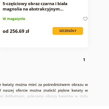
5-częściowy obraz czarna i biała
magnolia na abstrakcyjnym…
W magazynie
od 256.69 zł
SZCZEGÓŁY
1
kne kwiaty można mieć za pośrednictwem obrazu w
W naszej ofercie można znaleźć piękne kwiaty w
ziej delikatnym, polecamy obrazy kwiatów w stylu