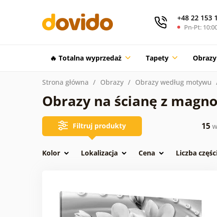
+48 22 153 
Pn-Pt: 10:00
🔥 Totalna wyprzedaż
Tapety
Obrazy
Strona główna
Obrazy
Obrazy według motywu
Obrazy na ścianę z magno
15
Filtruj produkty
w
Kolor
Lokalizacja
Cena
Liczba częśc