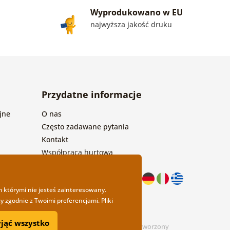
Wyprodukowano w EU
najwyższa jakość druku
Przydatne informacje
jne
O nas
Często zadawane pytania
Kontakt
Współpraca hurtowa
m którymi nie jesteś zainteresowany.
 zgodnie z Twoimi preferencjami. Pliki
yjąć wszystko
design
Litvanyi.sk
| Sklep internetowy został stworzony