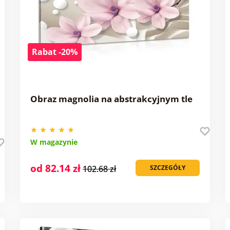
Rabat -20%
Obraz magnolia na abstrakcyjnym tle
W magazynie
od 82.14 zł
102.68 zł
SZCZEGÓŁY