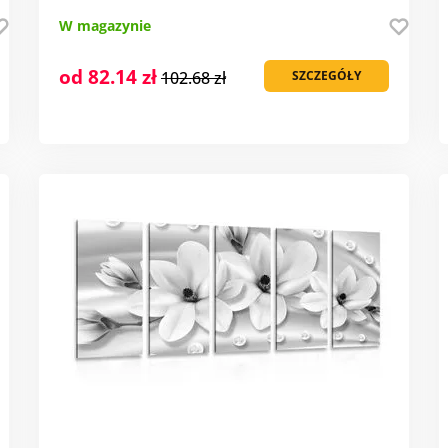
W magazynie
od 82.14 zł
102.68 zł
SZCZEGÓŁY