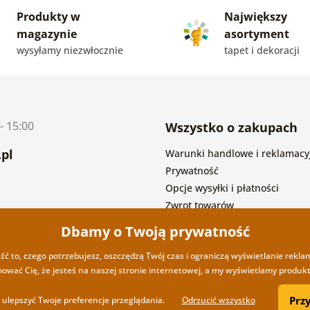
Produkty w
Największy
magazynie
asortyment
wysyłamy niezwłocznie
tapet i dekoracji
- 15:00
Wszystko o zakupach
pl
Warunki handlowe i reklamacy
Prywatność
Opcje wysyłki i płatności
Zwrot towarów
Dbamy o Twoją prywatność
eźć to, czego potrzebujesz, oszczędzą Twój czas i ograniczą wyświetlanie rekla
mować Cię, że jesteś na naszej stronie internetowej, a my wyświetlamy produkty
Prz
ulepszyć Twoje preferencje przeglądania.
Odrzucić wszystko
Copyright ©2019 © Dovido.pl.
Web