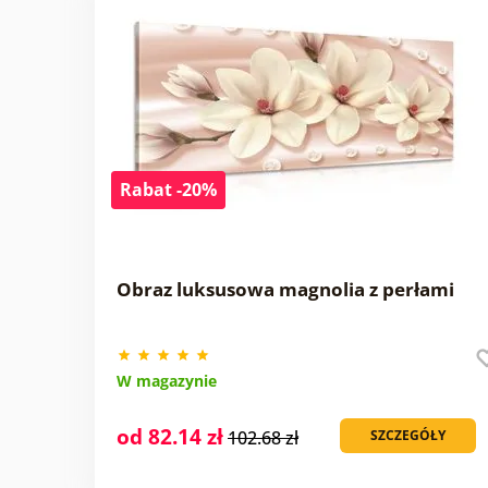
Rabat -20%
Obraz luksusowa magnolia z perłami
W magazynie
od 82.14 zł
102.68 zł
SZCZEGÓŁY