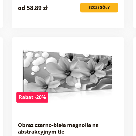
od 58.89 zł
SZCZEGÓŁY
Rabat -20%
Obraz czarno-biała magnolia na
abstrakcyjnym tle