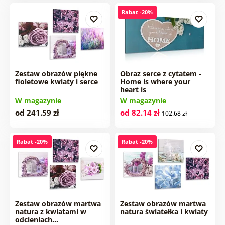
Rabat -20%
Zestaw obrazów piękne
Obraz serce z cytatem -
fioletowe kwiaty i serce
Home is where your
heart is
W magazynie
W magazynie
od 241.59 zł
od 82.14 zł
102.68 zł
Rabat -20%
Rabat -20%
Zestaw obrazów martwa
Zestaw obrazów martwa
natura z kwiatami w
natura światełka i kwiaty
odcieniach…