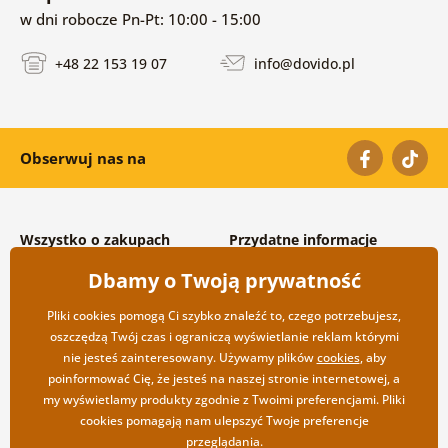
w dni robocze Pn-Pt: 10:00 - 15:00
+48 22 153 19 07
info@dovido.pl
Obserwuj nas na
Wszystko o zakupach
Przydatne informacje
Warunki handlowe i
O nas
Dbamy o Twoją prywatność
reklamacyjne
Często zadawane pytania
Prywatność
Kontakt
Pliki cookies pomogą Ci szybko znaleźć to, czego potrzebujesz,
Opcje wysyłki i płatności
Współpraca hurtowa
oszczędzą Twój czas i ograniczą wyświetlanie reklam którymi
Zwrot towarów
nie jesteś zainteresowany. Używamy plików
cookies
, aby
poinformować Cię, że jesteś na naszej stronie internetowej, a
my wyświetlamy produkty zgodnie z Twoimi preferencjami. Pliki
cookies pomagają nam ulepszyć Twoje preferencje
przeglądania.