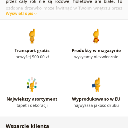
przez cały rok nie są różowe, fioletowe ani białe. To
ozdobne drzewko może kwitnąć w Twoim wnętrzu przez
Wyświetl opis
cały rok. Zrób zdjęcie bzu na swojej ścianie. Obrazy
organowe można znaleźć w naszym kraju w połączeniu z
elementami abstrakcyjnymi i stylem vintage.
Transport gratis
Produkty w magazynie
powyżej 500.00 zł
wysyłamy niezwłocznie
Największy asortyment
Wyprodukowano w EU
tapet i dekoracji
najwyższa jakość druku
Wsparcie klienta