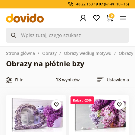
+48 22 153 19 07
(Pn-Pt: 10 - 15)
0
Strona główna
Obrazy
Obrazy według motywu
Obrazy 
Obrazy na płótnie bzy
13
Filtr
wyników
Ustawienia
Rabat -20%