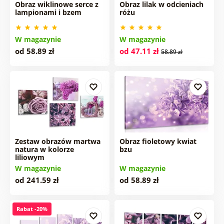
Obraz wiklinowe serce z
Obraz lilak w odcieniach
lampionami i bzem
różu
W magazynie
W magazynie
od 58.89 zł
od 47.11 zł
58.89 zł
Zestaw obrazów martwa
Obraz fioletowy kwiat
natura w kolorze
bzu
liliowym
W magazynie
W magazynie
od 241.59 zł
od 58.89 zł
Rabat -20%