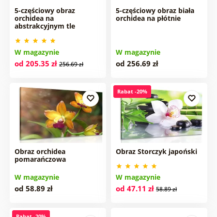
5-częściowy obraz
5-częściowy obraz biała
orchidea na
orchidea na płótnie
abstrakcyjnym tle
W magazynie
W magazynie
od 205.35 zł
od 256.69 zł
256.69 zł
Rabat -20%
Obraz orchidea
Obraz Storczyk japoński
pomarańczowa
W magazynie
W magazynie
od 58.89 zł
od 47.11 zł
58.89 zł
Rabat -20%