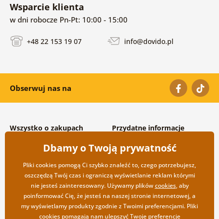
Wsparcie klienta
w dni robocze Pn-Pt: 10:00 - 15:00
+48 22 153 19 07
info@dovido.pl
Obserwuj nas na
Wszystko o zakupach
Przydatne informacje
Warunki handlowe i
O nas
Dbamy o Twoją prywatność
reklamacyjne
Często zadawane pytania
Prywatność
Kontakt
Pliki cookies pomogą Ci szybko znaleźć to, czego potrzebujesz,
Opcje wysyłki i płatności
Współpraca hurtowa
oszczędzą Twój czas i ograniczą wyświetlanie reklam którymi
Zwrot towarów
nie jesteś zainteresowany. Używamy plików
cookies
, aby
poinformować Cię, że jesteś na naszej stronie internetowej, a
my wyświetlamy produkty zgodnie z Twoimi preferencjami. Pliki
cookies pomagają nam ulepszyć Twoje preferencje