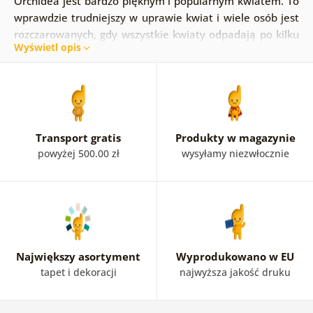
Orchidea jest bardzo pięknym i popularnym kwiatem. To
wprawdzie trudniejszy w uprawie kwiat i wiele osób jest
rozczarowanych, gdy wszystkie kwiaty odpadają po kilku
Wyświetl opis
miesiącach, ale w tym przypadku nie trzeba się o to
martwić! Orchidea na obrazie będzie kwitnąć w domu
bez żadnego wysiłku. Dodatkowo, obraz orchidei sprawi,
że wnętrze stanie się przyjemniejsze. Posiadamy w
ofercie obrazy orchidei w połączeniu z
kamieniami zen
.
Obrazy te ukoją duszę i dodadzą energii. Orchidea może
Transport gratis
Produkty w magazynie
nawet wystąpić w połączeniu z elementami abstrakcji, co
powyżej 500.00 zł
wysyłamy niezwłocznie
doda nowoczesnego wyglądu domowi.
Największy asortyment
Wyprodukowano w EU
tapet i dekoracji
najwyższa jakość druku