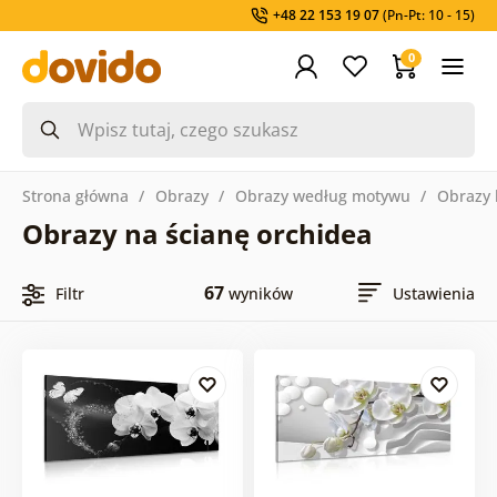
+48 22 153 19 07
(Pn-Pt: 10 - 15)
0
Strona główna
Obrazy
Obrazy według motywu
Obrazy 
Obrazy na ścianę orchidea
67
Filtr
wyników
Ustawienia