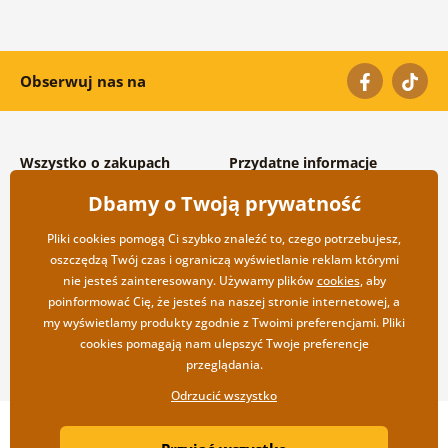
Obserwuj nas na
Wszystko o zakupach
Przydatne informacje
Warunki handlowe i
O nas
Dbamy o Twoją prywatność
reklamacyjne
Często zadawane pytania
Prywatność
Kontakt
Pliki cookies pomogą Ci szybko znaleźć to, czego potrzebujesz,
Opcje wysyłki i płatności
Współpraca hurtowa
oszczędzą Twój czas i ograniczą wyświetlanie reklam którymi
Zwrot towarów
nie jesteś zainteresowany. Używamy plików
cookies
, aby
poinformować Cię, że jesteś na naszej stronie internetowej, a
my wyświetlamy produkty zgodnie z Twoimi preferencjami. Pliki
cookies pomagają nam ulepszyć Twoje preferencje
przeglądania.
Odrzucić wszystko
Copyright ©2019 © Dovido.pl.