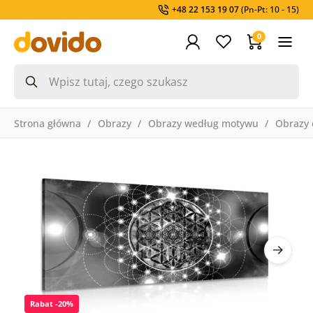
+48 22 153 19 07
(Pn-Pt: 10 - 15)
0
Strona główna
Obrazy
Obrazy według motywu
Obrazy 
Rabat -20%