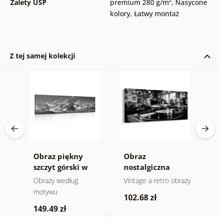
Zalety USP
premium 280 g/m²
,
Nasycone
kolory
,
Łatwy montaż
Z tej samej kolekcji
Obraz piękny
Obraz
O
szczyt górski w
nostalgiczna
s
wersji czarno-
muzyczna
e
Obrazy według
Vintage a retro obrazy
O
białej
atmosfera
motywu
102.68 zł
4
149.49 zł