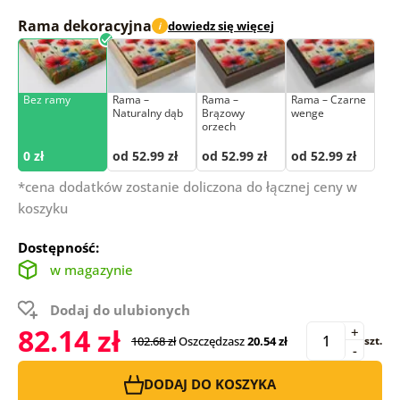
Rama dekoracyjna
dowiedz się więcej
i
Bez ramy
Rama –
Rama –
Rama – Czarne
Naturalny dąb
Brązowy
wenge
orzech
0 zł
od 52.99 zł
od 52.99 zł
od 52.99 zł
*cena dodatków zostanie doliczona do łącznej ceny w
koszyku
Dostępność:
w magazynie
Dodaj do ulubionych
82.14 zł
+
102.68 zł
Oszczędzasz
20.54 zł
szt.
-
DODAJ DO KOSZYKA