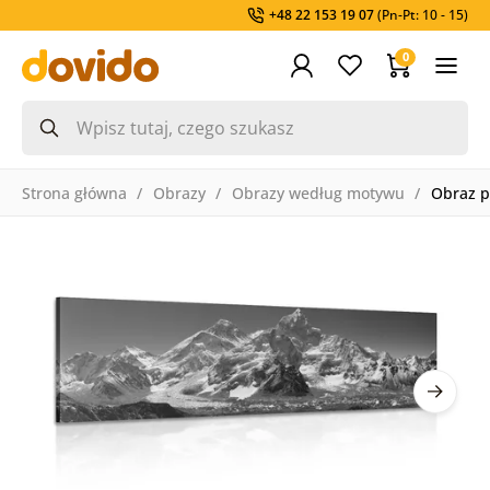
+48 22 153 19 07
(Pn-Pt: 10 - 15)
0
Strona główna
Obrazy
Obrazy według motywu
Obraz pi