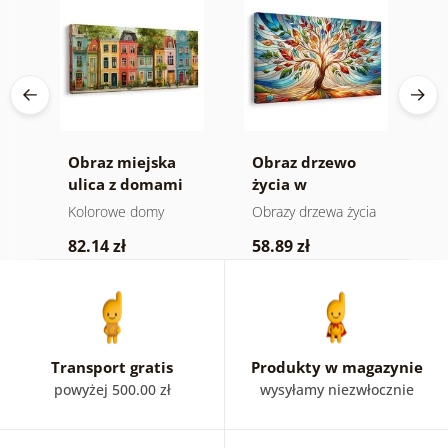
Obraz miejska
Obraz drzewo
O
ulica z domami
życia w
m
e
kolorowym
d
Kolorowe domy
Obrazy drzewa życia
K
witrażu
j
82.14 zł
58.89 zł
1
Transport gratis
Produkty w magazynie
powyżej 500.00 zł
wysyłamy niezwłocznie