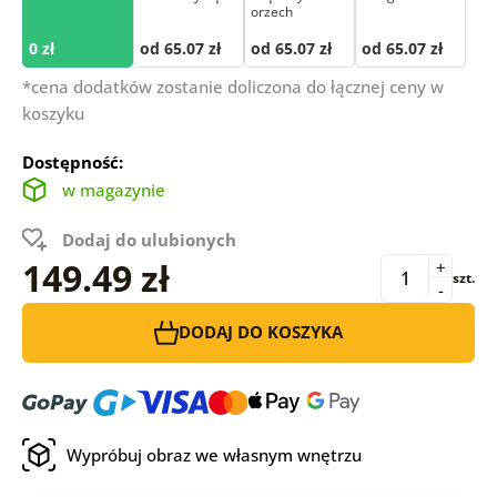
orzech
0 zł
od 65.07 zł
od 65.07 zł
od 65.07 zł
*cena dodatków zostanie doliczona do łącznej ceny w
koszyku
Dostępność:
w magazynie
Dodaj do ulubionych
149.49 zł
+
szt.
-
DODAJ DO KOSZYKA
Wypróbuj obraz we własnym wnętrzu