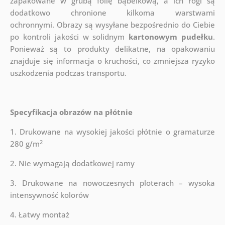
zapakowane w grubą folię bąbelkową, a ich rogi są
dodatkowo chronione kilkoma warstwami
ochronnymi.
Obrazy są wysyłane bezpośrednio do Ciebie
po kontroli jakości w solidnym
kartonowym pudełku
.
Ponieważ są to produkty delikatne, na opakowaniu
znajduje się informacja o kruchości, co zmniejsza ryzyko
uszkodzenia podczas transportu.
Specyfikacja obrazów na płótnie
1. Drukowane na wysokiej jakości płótnie o gramaturze
2
280 g/m
2. Nie wymagają dodatkowej ramy
3. Drukowane na nowoczesnych ploterach – wysoka
intensywność kolorów
4. Łatwy montaż