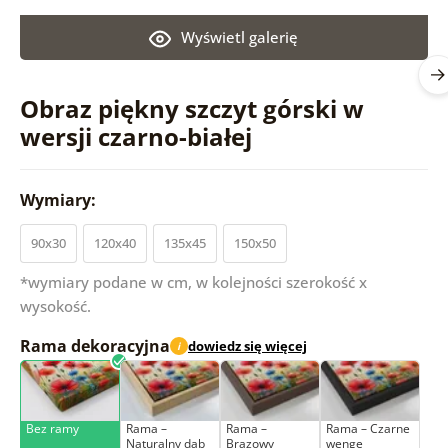
Wyświetl galerię
Obraz piękny szczyt górski w
wersji czarno-białej
Wymiary:
90x30
120x40
135x45
150x50
*wymiary podane w cm, w kolejności szerokość x
wysokość.
Rama dekoracyjna
dowiedz się więcej
i
Bez ramy
Rama –
Rama –
Rama – Czarne
Naturalny dąb
Brązowy
wenge