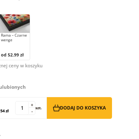
Rama – Czarne
wenge
od 52.99 zł
znej ceny w koszyku
 ulubionych
+
DODAJ DO KOSZYKA
szt.
54 zł
-