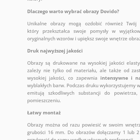
Dlaczego warto wybrać obrazy Dovido?
Unikalne obrazy mogą ozdobić również Twó
który
przekształca swoje pomysły w wyjątkow
oryginalnych wzorów i upiększ swoje wnętrze obraza
Druk najwyższej jakości
Obrazy są drukowane na wysokiej jakości elast
zależy nie tylko od materiału, ale także od za
wysokiej jakości, co zapewnia
intensywne i n
wyblakłych barw. Podczas druku wykorzystujemy wy
emitują szkodliwych substancji do powietrz
pomieszczeniu.
Łatwy montaż
Obrazy można od razu powiesić w swoim wnętrzu
grubości 16 mm. Do obrazów dołączamy 1 lub 2 
przykręcić do ramy według własnych preferencji.