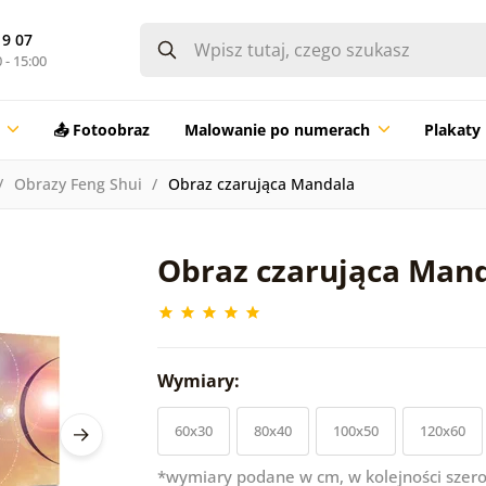
19 07
 - 15:00
📤 Fotoobraz
Malowanie po numerach
Plakaty
Obrazy Feng Shui
Obraz czarująca Mandala
Obraz czarująca Man
Wymiary:
60x30
80x40
100x50
120x60
*wymiary podane w cm, w kolejności szero