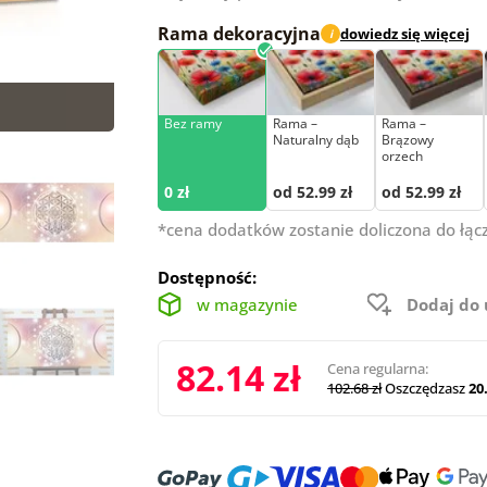
Rama dekoracyjna
dowiedz się więcej
i
Bez ramy
Rama –
Rama –
Naturalny dąb
Brązowy
orzech
0 zł
od 52.99 zł
od 52.99 zł
*cena dodatków zostanie doliczona do łąc
Dostępność:
w magazynie
Dodaj do
82.14 zł
Cena regularna:
102.68 zł
Oszczędzasz
20.