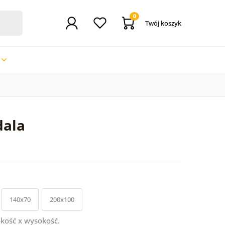
0
Twój koszyk
dala
140x70
200x100
kość x wysokość.