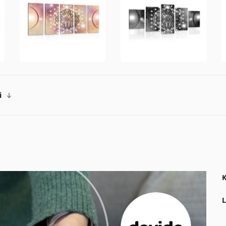
i
K
L