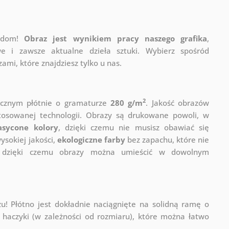
j dom!
Obraz jest wynikiem pracy naszego grafika
,
e i zawsze aktualne dzieła sztuki. Wybierz spośród
mi, które znajdziesz tylko u nas.
2
ycznym płótnie o gramaturze
280 g/m
. Jakość obrazów
stosowanej technologii. Obrazy są drukowane powoli, w
asycone kolory
, dzięki czemu nie musisz obawiać się
sokiej jakości,
ekologiczne farby
bez zapachu, które nie
a, dzięki czemu obrazy można umieścić w dowolnym
! Płótno jest dokładnie naciągnięte na solidną ramę o
haczyki (w zależności od rozmiaru), które można łatwo