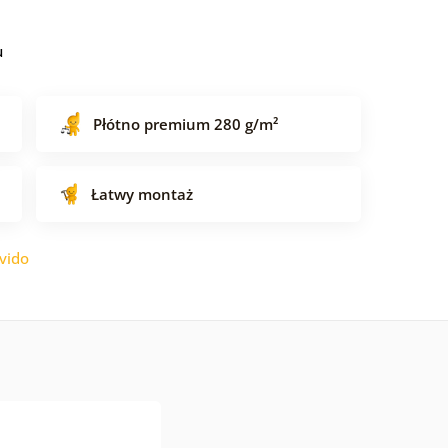
u
Płótno premium 280 g/m²
Łatwy montaż
vido