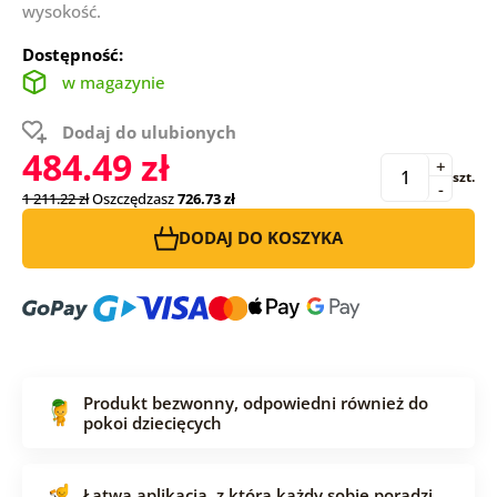
wysokość.
Dostępność:
w magazynie
Dodaj do ulubionych
484.49 zł
+
szt.
-
1 211.22 zł
Oszczędzasz
726.73 zł
DODAJ DO KOSZYKA
Produkt bezwonny, odpowiedni również do
pokoi dziecięcych
Łatwa aplikacja, z którą każdy sobie poradzi