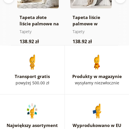
Tapeta złote
Tapeta liście
F
liście palmowe na
palmowe w
z
beżowym tle
dżungli
Tapety
Tapety
T
138.92 zł
138.92 zł
1
Transport gratis
Produkty w magazynie
powyżej 500.00 zł
wysyłamy niezwłocznie
Największy asortyment
Wyprodukowano w EU