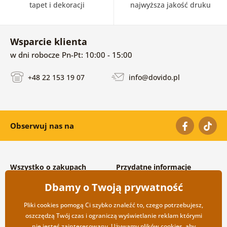
tapet i dekoracji
najwyższa jakość druku
Wsparcie klienta
w dni robocze Pn-Pt: 10:00 - 15:00
+48 22 153 19 07
info@dovido.pl
Obserwuj nas na
Wszystko o zakupach
Przydatne informacje
Warunki handlowe i
O nas
Dbamy o Twoją prywatność
reklamacyjne
Często zadawane pytania
Prywatność
Kontakt
Pliki cookies pomogą Ci szybko znaleźć to, czego potrzebujesz,
Opcje wysyłki i płatności
Współpraca hurtowa
oszczędzą Twój czas i ograniczą wyświetlanie reklam którymi
Zwrot towarów
nie jesteś zainteresowany. Używamy plików
cookies
, aby