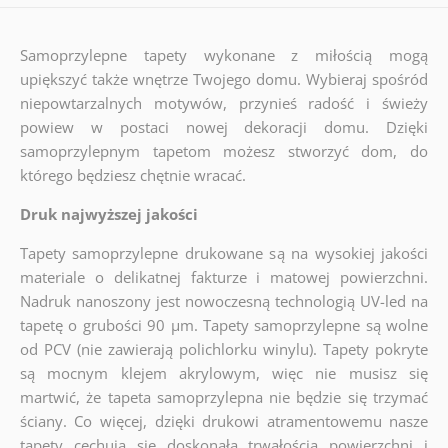
Samoprzylepne tapety wykonane z miłością mogą
upiększyć także wnętrze Twojego domu. Wybieraj spośród
niepowtarzalnych motywów, przynieś radość i świeży
powiew w postaci nowej dekoracji domu. Dzięki
samoprzylepnym tapetom możesz stworzyć dom, do
którego będziesz chętnie wracać.
Druk najwyższej jakości
Tapety samoprzylepne drukowane są na wysokiej jakości
materiale o delikatnej fakturze i matowej powierzchni.
Nadruk nanoszony jest nowoczesną technologią UV-led na
tapetę o grubości 90 µm. Tapety samoprzylepne są wolne
od PCV (nie zawierają polichlorku winylu). Tapety pokryte
są mocnym klejem akrylowym, więc nie musisz się
martwić, że tapeta samoprzylepna nie będzie się trzymać
ściany. Co więcej, dzięki drukowi atramentowemu nasze
tapety cechują się doskonałą trwałością powierzchni i