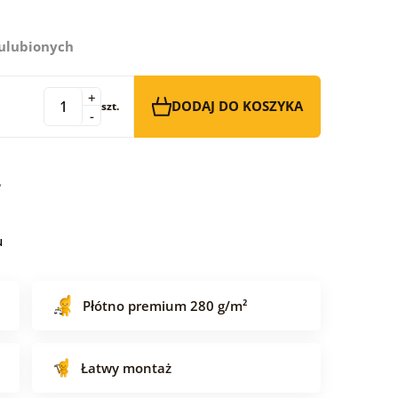
 ulubionych
+
DODAJ DO KOSZYKA
szt.
-
u
Płótno premium 280 g/m²
Łatwy montaż