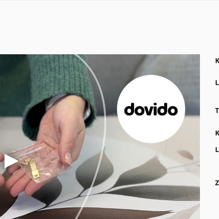
K
L
T
K
L
Z