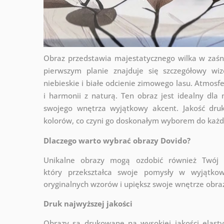
Obraz przedstawia majestatycznego wilka w zaśni
pierwszym planie znajduje się szczegółowy wiz
niebieskie i białe odcienie zimowego lasu. Atmosfe
i harmonii z naturą. Ten obraz jest idealny dla
swojego wnętrza wyjątkowy akcent. Jakość druk
kolorów, co czyni go doskonałym wyborem do każd
Dlaczego warto wybrać obrazy Dovido?
Unikalne obrazy mogą ozdobić również Twó
który
przekształca swoje pomysły w wyjątkow
oryginalnych wzorów i upiększ swoje wnętrze obraza
Druk najwyższej jakości
Obrazy są drukowane na wysokiej jakości elast