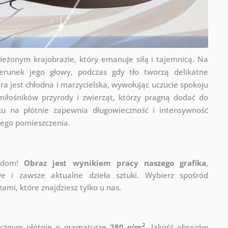
eżonym krajobrazie, który emanuje siłą i tajemnicą. Na
erunek jego głowy, podczas gdy tło tworzą delikatne
ra jest chłodna i marzycielska, wywołując uczucie spokoju
 miłośników przyrody i zwierząt, którzy pragną dodać do
u na płótnie zapewnia długowieczność i intensywność
ego pomieszczenia.
j dom!
Obraz jest wynikiem pracy naszego grafika
,
e i zawsze aktualne dzieła sztuki. Wybierz spośród
mi, które znajdziesz tylko u nas.
2
ycznym płótnie o gramaturze
280 g/m
. Jakość obrazów