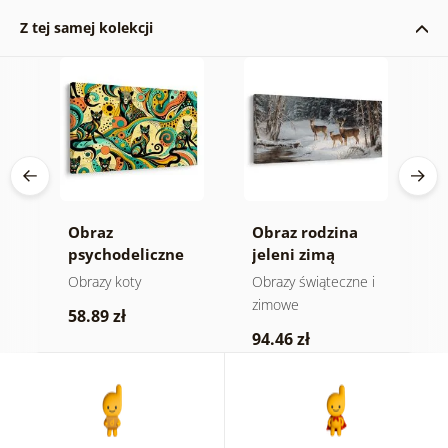
Z tej samej kolekcji
ny
Obraz
Obraz rodzina
O
psychodeliczne
jeleni zimą
ż
koty
Obrazy koty
Obrazy świąteczne i
D
zimowe
z
58.89 zł
94.46 zł
5