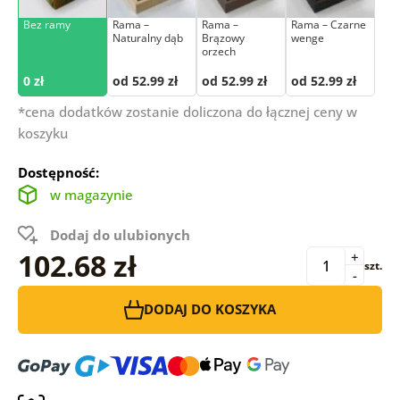
Bez ramy
Rama –
Rama –
Rama – Czarne
Naturalny dąb
Brązowy
wenge
orzech
0 zł
od 52.99 zł
od 52.99 zł
od 52.99 zł
*cena dodatków zostanie doliczona do łącznej ceny w
koszyku
Dostępność:
w magazynie
Dodaj do ulubionych
102.68 zł
+
szt.
-
DODAJ DO KOSZYKA