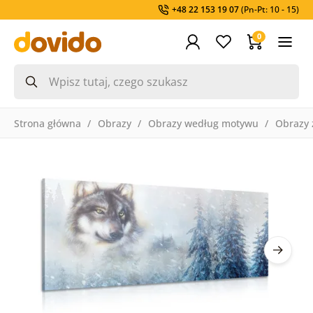
+48 22 153 19 07
(Pn-Pt: 10 - 15)
0
Strona główna
Obrazy
Obrazy według motywu
Obrazy 