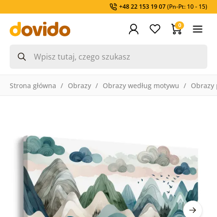
+48 22 153 19 07
(Pn-Pt: 10 - 15)
0
Strona główna
Obrazy
Obrazy według motywu
Obrazy 