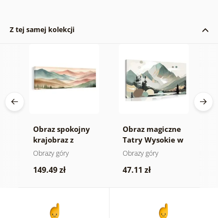
Z tej samej kolekcji
 w
Obraz spokojny
Obraz magiczne
O
krajobraz z
Tatry Wysokie w
s
górami
skandynawskim
w
e
Obrazy góry
Obrazy góry
O
stylu
b
m
149.49 zł
47.11 zł
1