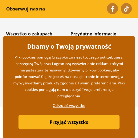
Obserwuj nas na
Wszystko o zakupach
Przydatne informacje
Warunki handlowe i
O nas
Dbamy o Twoją prywatność
reklamacyjne
Często zadawane pytania
Prywatność
Kontakt
Pliki cookies pomogą Ci szybko znaleźć to, czego potrzebujesz,
Opcje wysyłki i płatności
Współpraca hurtowa
oszczędzą Twój czas i ograniczą wyświetlanie reklam którymi
Zwrot towarów
nie jesteś zainteresowany. Używamy plików
cookies
, aby
poinformować Cię, że jesteś na naszej stronie internetowej, a
my wyświetlamy produkty zgodnie z Twoimi preferencjami. Pliki
cookies pomagają nam ulepszyć Twoje preferencje
przeglądania.
Odrzucić wszystko
Copyright ©2019 © Dovido.pl.
Przyjąć wszystko
Webdesign
Litvanyi.sk
| Sklep internetowy został stworzony przez