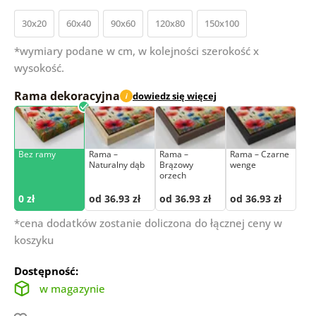
30x20
60x40
90x60
120x80
150x100
*wymiary podane w cm, w kolejności szerokość x
wysokość.
Rama dekoracyjna
dowiedz się więcej
i
Bez ramy
Rama –
Rama –
Rama – Czarne
Naturalny dąb
Brązowy
wenge
orzech
0 zł
od 36.93 zł
od 36.93 zł
od 36.93 zł
*cena dodatków zostanie doliczona do łącznej ceny w
koszyku
Dostępność:
w magazynie