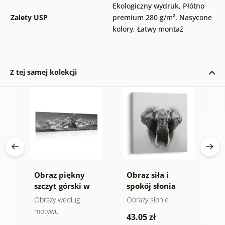
Ekologiczny wydruk
,
Płótno
Zalety USP
premium 280 g/m²
,
Nasycone
kolory
,
Łatwy montaż
Z tej samej kolekcji
Obraz piękny
Obraz siła i
O
ra
szczyt górski w
spokój słonia
n
-
wersji czarno-
m
e
Obrazy według
Obrazy słonie
V
białej
a
motywu
43.05 zł
1