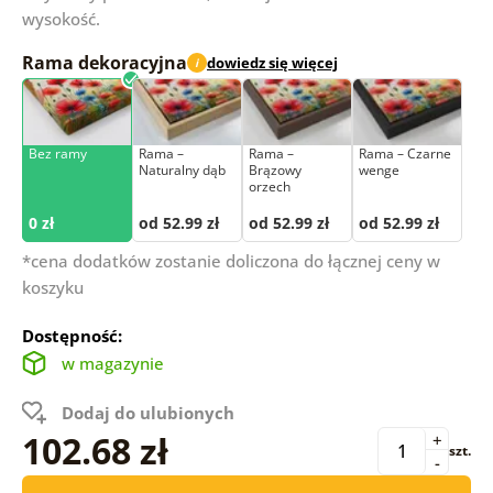
wysokość.
Rama dekoracyjna
dowiedz się więcej
i
Bez ramy
Rama –
Rama –
Rama – Czarne
Naturalny dąb
Brązowy
wenge
orzech
0 zł
od 52.99 zł
od 52.99 zł
od 52.99 zł
*cena dodatków zostanie doliczona do łącznej ceny w
koszyku
Dostępność:
w magazynie
Dodaj do ulubionych
102.68 zł
+
szt.
-