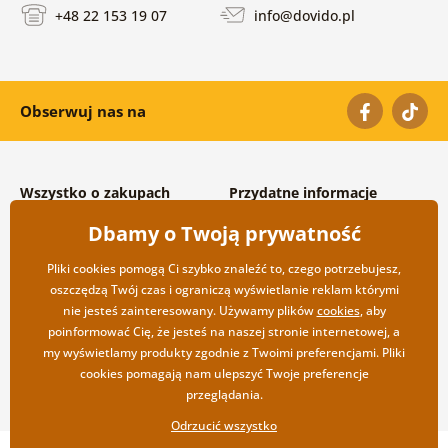
+48 22 153 19 07
info@dovido.pl
Obserwuj nas na
Wszystko o zakupach
Przydatne informacje
Warunki handlowe i
O nas
Dbamy o Twoją prywatność
reklamacyjne
Często zadawane pytania
Prywatność
Kontakt
Pliki cookies pomogą Ci szybko znaleźć to, czego potrzebujesz,
Opcje wysyłki i płatności
Współpraca hurtowa
oszczędzą Twój czas i ograniczą wyświetlanie reklam którymi
Zwrot towarów
nie jesteś zainteresowany. Używamy plików
cookies
, aby
poinformować Cię, że jesteś na naszej stronie internetowej, a
my wyświetlamy produkty zgodnie z Twoimi preferencjami. Pliki
cookies pomagają nam ulepszyć Twoje preferencje
przeglądania.
Odrzucić wszystko