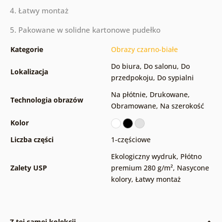
4. Łatwy montaż
5. Pakowane w solidne kartonowe pudełko
Kategorie
Obrazy czarno-białe
Do biura
,
Do salonu
,
Do
Lokalizacja
przedpokoju
,
Do sypialni
Na płótnie
,
Drukowane
,
Technologia obrazów
Obramowane
,
Na szerokość
Kolor
Liczba części
1-częściowe
Ekologiczny wydruk
,
Płótno
Zalety USP
premium 280 g/m²
,
Nasycone
kolory
,
Łatwy montaż
Z tej samej kolekcji