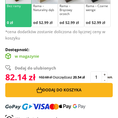
Bez ramy
Rama –
Rama –
Rama – Czarne
Naturalny dąb
Brązowy
wenge
orzech
0 zł
od 52.99 zł
od 52.99 zł
od 52.99 zł
*cena dodatków zostanie doliczona do łącznej ceny w
koszyku
Dostępność:
w magazynie
Dodaj do ulubionych
82.14 zł
+
102.68 zł
Oszczędzasz
20.54 zł
szt.
-
DODAJ DO KOSZYKA