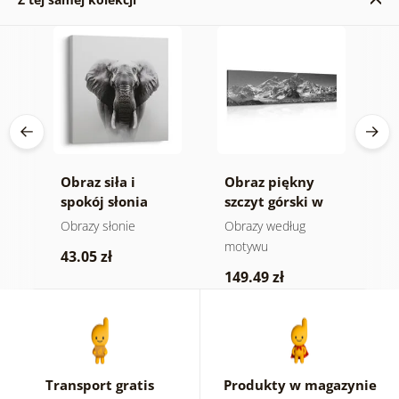
Obraz siła i
Obraz piękny
O
spokój słonia
szczyt górski w
n
wersji czarno-
m
e
Obrazy słonie
Obrazy według
V
białej
a
motywu
43.05 zł
1
149.49 zł
Transport gratis
Produkty w magazynie