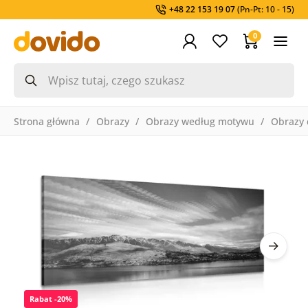
+48 22 153 19 07
(Pn-Pt: 10 - 15)
0
Strona główna
Obrazy
Obrazy według motywu
Obrazy 
Rabat -20%