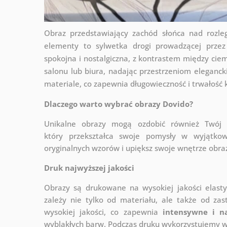
Obraz przedstawiający zachód słońca nad rozle
elementy to sylwetka drogi prowadzącej przez 
spokojna i nostalgiczna, z kontrastem między ci
salonu lub biura, nadając przestrzeniom eleganck
materiale, co zapewnia długowieczność i trwałość 
Dlaczego warto wybrać obrazy Dovido?
Unikalne obrazy mogą ozdobić również Twó
który
przekształca swoje pomysły w wyjątkow
oryginalnych wzorów i upiększ swoje wnętrze obraza
Druk najwyższej jakości
Obrazy są drukowane na wysokiej jakości elast
zależy nie tylko od materiału, ale także od za
wysokiej jakości, co zapewnia
intensywne i n
wyblakłych barw. Podczas druku wykorzystujemy wy