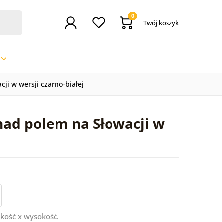
0
Twój koszyk
ji w wersji czarno-białej
nad polem na Słowacji w
kość x wysokość.