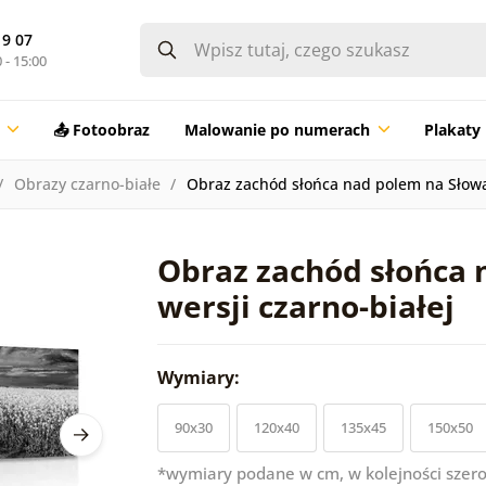
19 07
 - 15:00
📤 Fotoobraz
Malowanie po numerach
Plakaty
Obrazy czarno-białe
Obraz zachód słońca nad polem na Słowac
Obraz zachód słońca 
wersji czarno-białej
Wymiary:
90x30
120x40
135x45
150x50
*wymiary podane w cm, w kolejności szero