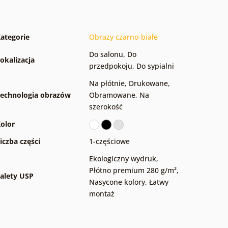
ategorie
Obrazy czarno-białe
Do salonu
,
Do
okalizacja
przedpokoju
,
Do sypialni
Na płótnie
,
Drukowane
,
echnologia obrazów
Obramowane
,
Na
szerokość
olor
iczba części
1-częściowe
Ekologiczny wydruk
,
Płótno premium 280 g/m²
,
alety USP
Nasycone kolory
,
Łatwy
montaż