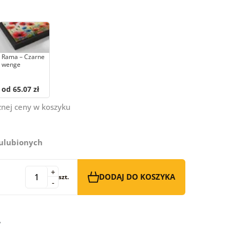
Rama – Czarne
wenge
od 65.07 zł
znej ceny w koszyku
 ulubionych
+
DODAJ DO KOSZYKA
szt.
-