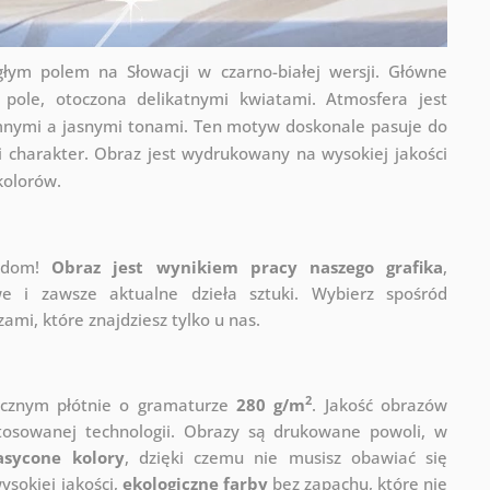
głym polem na Słowacji w czarno-białej wersji. Główne
pole, otoczona delikatnymi kwiatami. Atmosfera jest
emnymi a jasnymi tonami. Ten motyw doskonale pasuje do
i charakter. Obraz jest wydrukowany na wysokiej jakości
kolorów.
j dom!
Obraz jest wynikiem pracy naszego grafika
,
e i zawsze aktualne dzieła sztuki. Wybierz spośród
mi, które znajdziesz tylko u nas.
2
ycznym płótnie o gramaturze
280 g/m
. Jakość obrazów
stosowanej technologii. Obrazy są drukowane powoli, w
asycone kolory
, dzięki czemu nie musisz obawiać się
sokiej jakości,
ekologiczne farby
bez zapachu, które nie