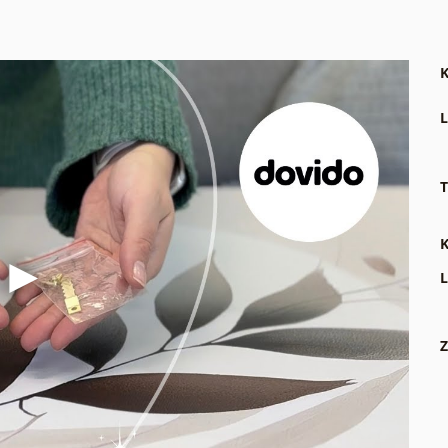
K
L
T
K
L
Z