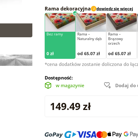
Rama dekoracyjna
dowiedz się więcej
i
Bez ramy
Rama –
Rama –
Naturalny dąb
Brązowy
orzech
0 zł
od 65.07 zł
od 65.07 zł
*cena dodatków zostanie doliczona do łąc
Dostępność:
w magazynie
Dodaj do
149.49 zł