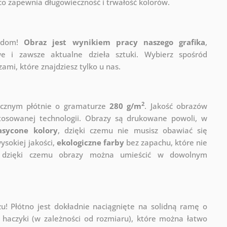
 co zapewnia długowieczność i trwałość kolorów.
j dom!
Obraz jest wynikiem pracy naszego grafika
,
e i zawsze aktualne dzieła sztuki. Wybierz spośród
mi, które znajdziesz tylko u nas.
2
ycznym płótnie o gramaturze
280 g/m
. Jakość obrazów
stosowanej technologii. Obrazy są drukowane powoli, w
asycone kolory
, dzięki czemu nie musisz obawiać się
sokiej jakości,
ekologiczne farby
bez zapachu, które nie
a, dzięki czemu obrazy można umieścić w dowolnym
! Płótno jest dokładnie naciągnięte na solidną ramę o
haczyki (w zależności od rozmiaru), które można łatwo