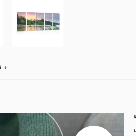
i
K
L