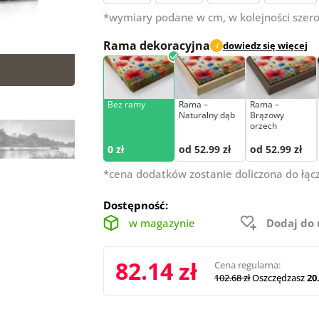
*wymiary podane w cm, w kolejności szero
Rama dekoracyjna
dowiedz się więcej
i
Bez ramy
Rama –
Rama –
Naturalny dąb
Brązowy
orzech
0 zł
od 52.99 zł
od 52.99 zł
*cena dodatków zostanie doliczona do łąc
Dostępność:
w magazynie
Dodaj do
82.14 zł
Cena regularna:
102.68 zł
Oszczędzasz
20.