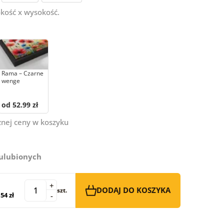
kość x wysokość.
Rama – Czarne
wenge
od 52.99 zł
znej ceny w koszyku
 ulubionych
+
DODAJ DO KOSZYKA
szt.
54 zł
-