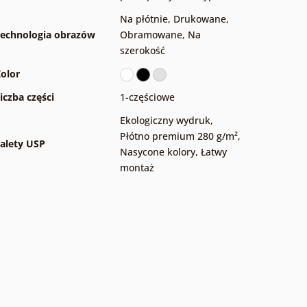
Na płótnie
,
Drukowane
,
echnologia obrazów
Obramowane
,
Na
szerokość
olor
iczba części
1-częściowe
Ekologiczny wydruk
,
Płótno premium 280 g/m²
,
alety USP
Nasycone kolory
,
Łatwy
montaż