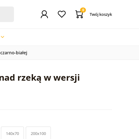
0
Twój koszyk
czarno-białej
nad rzeką w wersji
140x70
200x100