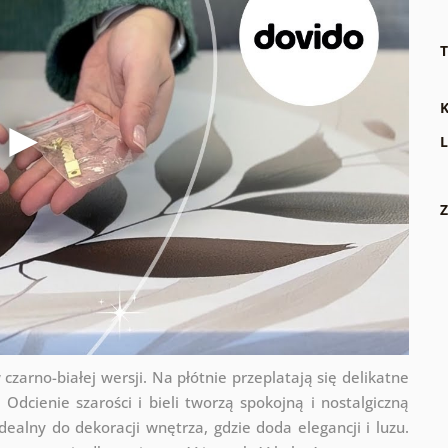
T
K
L
Z
zarno-białej wersji. Na płótnie przeplatają się delikatne
Odcienie szarości i bieli tworzą spokojną i nostalgiczną
ealny do dekoracji wnętrza, gdzie doda elegancji i luzu.