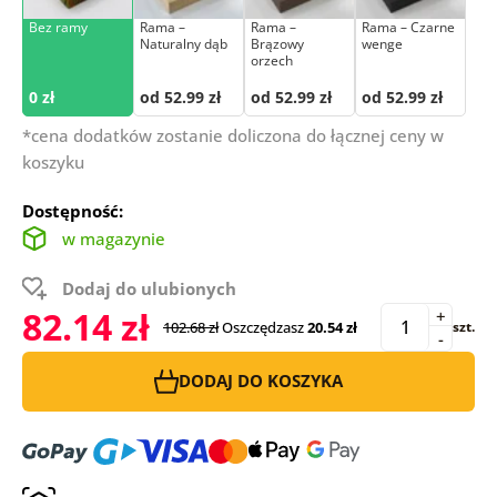
Bez ramy
Rama –
Rama –
Rama – Czarne
Naturalny dąb
Brązowy
wenge
orzech
0 zł
od 52.99 zł
od 52.99 zł
od 52.99 zł
*cena dodatków zostanie doliczona do łącznej ceny w
koszyku
Dostępność:
w magazynie
Dodaj do ulubionych
82.14 zł
+
102.68 zł
Oszczędzasz
20.54 zł
szt.
-
DODAJ DO KOSZYKA