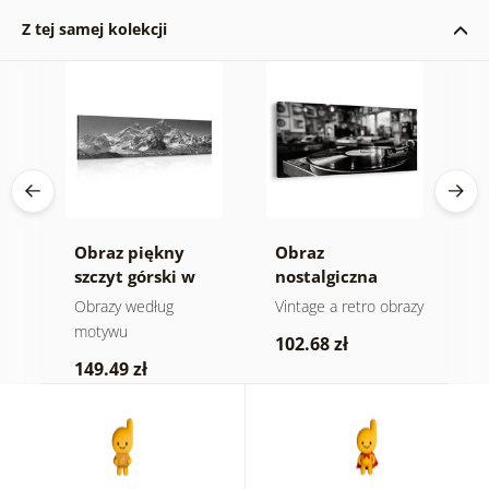
Z tej samej kolekcji
Obraz piękny
Obraz
O
szczyt górski w
nostalgiczna
s
wersji czarno-
muzyczna
e
Obrazy według
Vintage a retro obrazy
O
białej
atmosfera
motywu
102.68 zł
4
149.49 zł