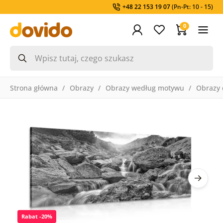
+48 22 153 19 07
(Pn-Pt: 10 - 15)
0
Strona główna
Obrazy
Obrazy według motywu
Obrazy 
Rabat -20%