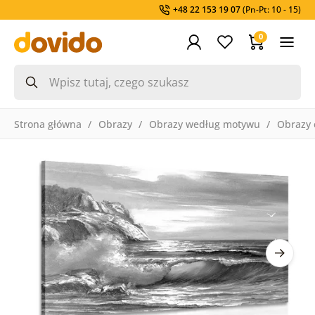
+48 22 153 19 07
(Pn-Pt: 10 - 15)
0
Strona główna
Obrazy
Obrazy według motywu
Obrazy 