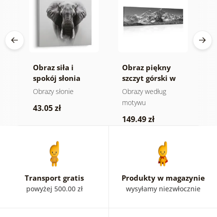
Obraz siła i
Obraz piękny
O
spokój słonia
szczyt górski w
n
wersji czarno-
m
e
Obrazy słonie
Obrazy według
V
białej
a
motywu
43.05 zł
1
149.49 zł
Transport gratis
Produkty w magazynie
powyżej 500.00 zł
wysyłamy niezwłocznie