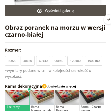
Wyświetl galerię
Obraz poranek na morzu w wersji
czarno-białej
Rozmer:
30x20
40x30
60x40
90x60
120x80
150x100
*wymiary podane w cm, w kolejności szerokość x
wysokość.
Rama dekoracyjna
dowiedz się więcej
i
Bez ramy
Rama –
Rama –
Rama – Czarne
Naturalny dąb
Brązowy
wenge