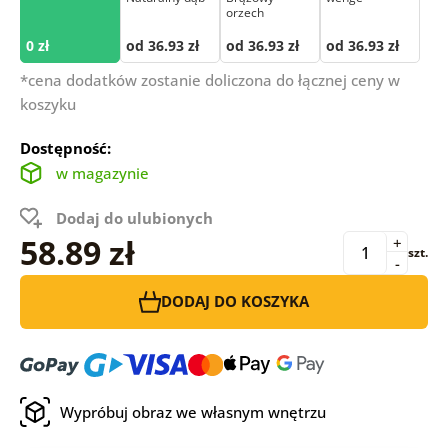
orzech
0 zł
od 36.93 zł
od 36.93 zł
od 36.93 zł
*cena dodatków zostanie doliczona do łącznej ceny w
koszyku
Dostępność:
w magazynie
Dodaj do ulubionych
58.89 zł
+
szt.
-
DODAJ DO KOSZYKA
Wypróbuj obraz we własnym wnętrzu