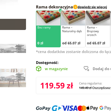
Rama dekoracyjna
dowiedz się więcej
i
Bez ramy
Rama –
Rama –
Naturalny dąb
Brązowy
orzech
0 zł
od 65.07 zł
od 65.07 zł
*cena dodatków zostanie doliczona do łąc
Dostępność:
w magazynie
Dodaj do
119.59 zł
Cena regularna:
149.49 zł
Oszczędzasz