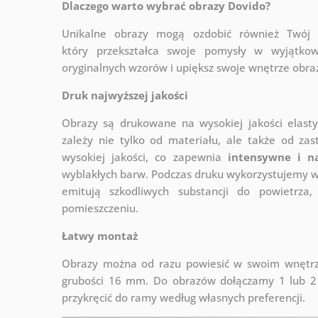
Dlaczego warto wybrać obrazy Dovido?
Unikalne obrazy mogą ozdobić również Twó
który
przekształca swoje pomysły w wyjątkow
oryginalnych wzorów i upiększ swoje wnętrze obraza
Druk najwyższej jakości
Obrazy są drukowane na wysokiej jakości elast
zależy nie tylko od materiału, ale także od za
wysokiej jakości, co zapewnia
intensywne i n
wyblakłych barw. Podczas druku wykorzystujemy wy
emitują szkodliwych substancji do powietrz
pomieszczeniu.
Łatwy montaż
Obrazy można od razu powiesić w swoim wnętrzu
grubości 16 mm. Do obrazów dołączamy 1 lub 2 
przykręcić do ramy według własnych preferencji.