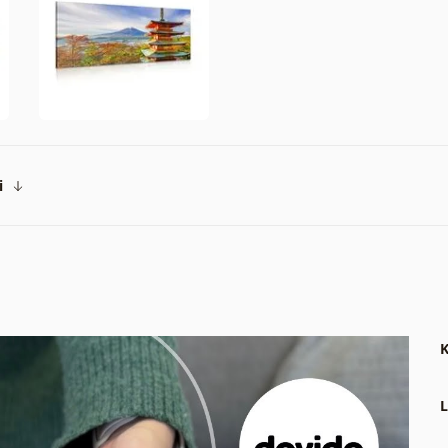
i
K
L