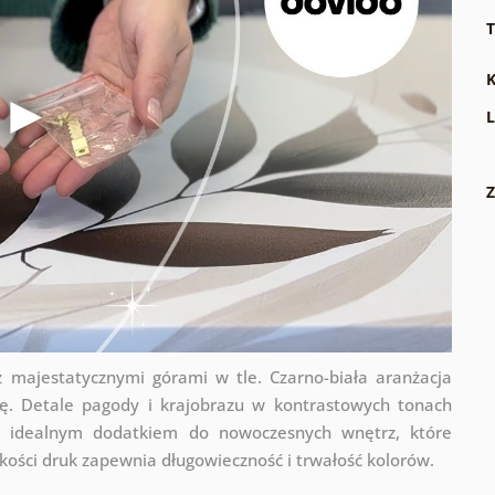
T
K
L
Z
 majestatycznymi górami w tle. Czarno-biała aranżacja
rę. Detale pagody i krajobrazu w kontrastowych tonach
st idealnym dodatkiem do nowoczesnych wnętrz, które
ości druk zapewnia długowieczność i trwałość kolorów.