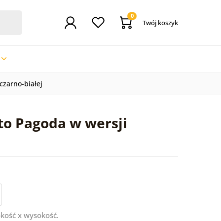
0
Twój koszyk
czarno-białej
to Pagoda w wersji
kość x wysokość.