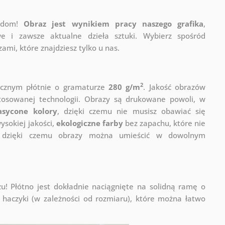
j dom!
Obraz jest wynikiem pracy naszego grafika
,
e i zawsze aktualne dzieła sztuki. Wybierz spośród
mi, które znajdziesz tylko u nas.
2
ycznym płótnie o gramaturze
280 g/m
. Jakość obrazów
stosowanej technologii. Obrazy są drukowane powoli, w
asycone kolory
, dzięki czemu nie musisz obawiać się
sokiej jakości,
ekologiczne farby
bez zapachu, które nie
a, dzięki czemu obrazy można umieścić w dowolnym
! Płótno jest dokładnie naciągnięte na solidną ramę o
haczyki (w zależności od rozmiaru), które można łatwo