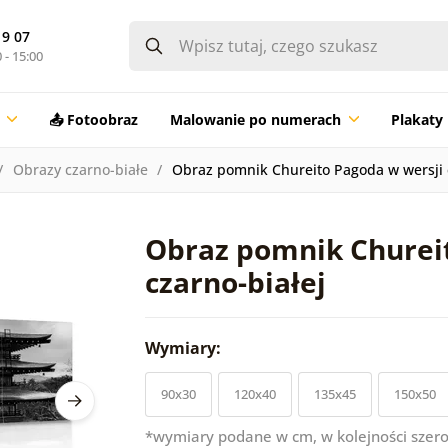
19 07
 - 15:00
📤 Fotoobraz
Malowanie po numerach
Plakaty
Obrazy czarno-białe
Obraz pomnik Chureito Pagoda w wersji 
Obraz pomnik Churei
czarno-białej
Wymiary:
90x30
120x40
135x45
150x50
*wymiary podane w cm, w kolejności szero