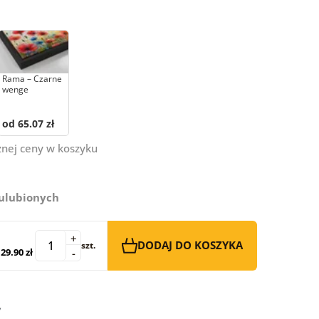
Rama – Czarne
wenge
od 65.07 zł
znej ceny w koszyku
 ulubionych
+
DODAJ DO KOSZYKA
szt.
29.90 zł
-