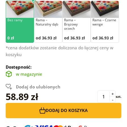
Bez ramy
Rama –
Rama –
Rama – Czarne
Naturalny dąb
Brązowy
wenge
orzech
0 zł
od 36.93 zł
od 36.93 zł
od 36.93 zł
*cena dodatków zostanie doliczona do łącznej ceny w
koszyku
Dostępność:
w magazynie
Dodaj do ulubionych
58.89 zł
+
szt.
-
DODAJ DO KOSZYKA