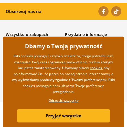
Obserwuj nas na
Wszystko o zakupach
Przydatne informacje
Warunki handlowe i
O nas
Dbamy o Twoją prywatność
reklamacyjne
Często zadawane pytania
Prywatność
Kontakt
Pliki cookies pomogą Ci szybko znaleźć to, czego potrzebujesz,
Opcje wysyłki i płatności
Współpraca hurtowa
oszczędzą Twój czas i ograniczą wyświetlanie reklam którymi
Zwrot towarów
nie jesteś zainteresowany. Używamy plików
cookies
, aby
poinformować Cię, że jesteś na naszej stronie internetowej, a
my wyświetlamy produkty zgodnie z Twoimi preferencjami. Pliki
cookies pomagają nam ulepszyć Twoje preferencje
przeglądania.
Odrzucić wszystko
Copyright ©2019 © Dovido.pl.
Przyjąć wszystko
Webdesign
Litvanyi.sk
| Sklep internetowy został stworzony przez