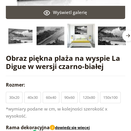
Wyświetl galerię
Obraz piękna plaża na wyspie La
Digue w wersji czarno-białej
Rozmer:
30x20
40x30
60x40
90x60
120x80
150x100
*wymiary podane w cm, w kolejności szerokość x
wysokość.
Rama dekoracyjna
dowiedz się więcej
i