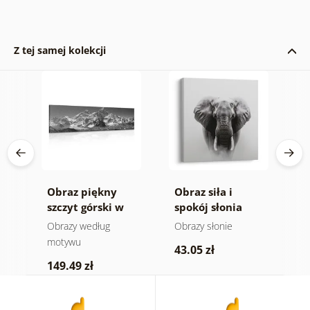
Z tej samej kolekcji
Obraz piękny
Obraz siła i
O
ra
szczyt górski w
spokój słonia
n
-
wersji czarno-
m
e
Obrazy według
Obrazy słonie
V
białej
a
motywu
43.05 zł
1
149.49 zł