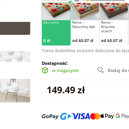
Bez ramy
Rama –
Rama –
Naturalny dąb
Brązowy
orzech
0 zł
od 65.07 zł
od 65.07 zł
*cena dodatków zostanie doliczona do łąc
Dostępność:
w magazynie
Dodaj do
149.49 zł