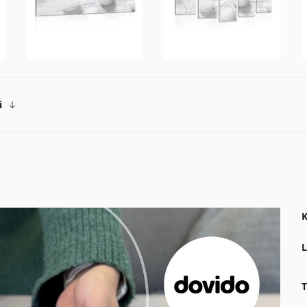
i
K
L
T