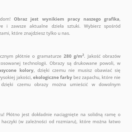
j dom!
Obraz jest wynikiem pracy naszego grafika
,
e i zawsze aktualne dzieła sztuki. Wybierz spośród
mi, które znajdziesz tylko u nas.
2
ycznym płótnie o gramaturze
280 g/m
. Jakość obrazów
stosowanej technologii. Obrazy są drukowane powoli, w
asycone kolory
, dzięki czemu nie musisz obawiać się
sokiej jakości,
ekologiczne farby
bez zapachu, które nie
a, dzięki czemu obrazy można umieścić w dowolnym
! Płótno jest dokładnie naciągnięte na solidną ramę o
haczyki (w zależności od rozmiaru), które można łatwo