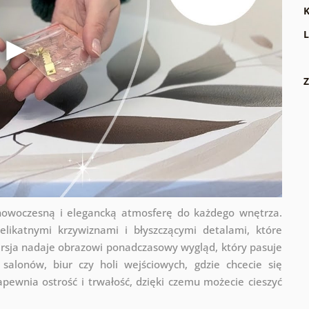
K
L
Z
 nowoczesną i elegancką atmosferę do każdego wnętrza.
ikatnymi krzywiznami i błyszczącymi detalami, które
rsja nadaje obrazowi ponadczasowy wygląd, który pasuje
salonów, biur czy holi wejściowych, gdzie chcecie się
pewnia ostrość i trwałość, dzięki czemu możecie cieszyć