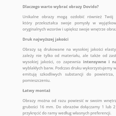
Dlaczego warto wybrać obrazy Dovido?
Unikalne obrazy mogą ozdobić również Twó
który
przekształca swoje pomysły w wyjątkow
oryginalnych wzorów i upiększ swoje wnętrze obraza
Druk najwyższej jakości
Obrazy są drukowane na wysokiej jakości elast
zależy nie tylko od materiału, ale także od za
wysokiej jakości, co zapewnia
intensywne i n
wyblakłych barw. Podczas druku wykorzystujemy wy
emitują szkodliwych substancji do powietrz
pomieszczeniu.
Łatwy montaż
Obrazy można od razu powiesić w swoim wnętrzu
grubości 16 mm. Do obrazów dołączamy 1 lub 2 
przykręcić do ramy według własnych preferencji.