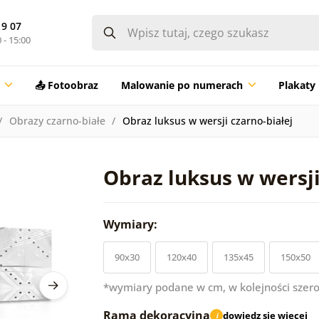
19 07
 - 15:00
📤 Fotoobraz
Malowanie po numerach
Plakaty
Obrazy czarno-białe
Obraz luksus w wersji czarno-białej
Obraz luksus w wersji
Wymiary:
90x30
120x40
135x45
150x50
*wymiary podane w cm, w kolejności szero
Rama dekoracyjna
dowiedz się więcej
i