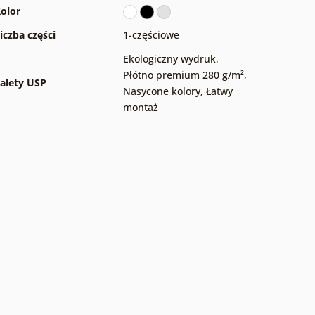
olor
iczba części
1-częściowe
Ekologiczny wydruk
,
Płótno premium 280 g/m²
,
alety USP
Nasycone kolory
,
Łatwy
montaż