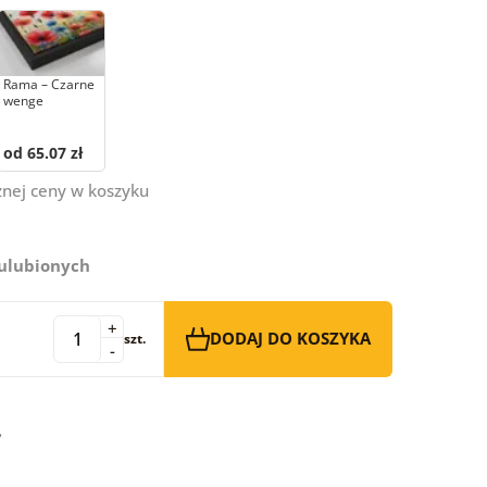
Rama – Czarne
wenge
od 65.07 zł
znej ceny w koszyku
 ulubionych
+
DODAJ DO KOSZYKA
szt.
-