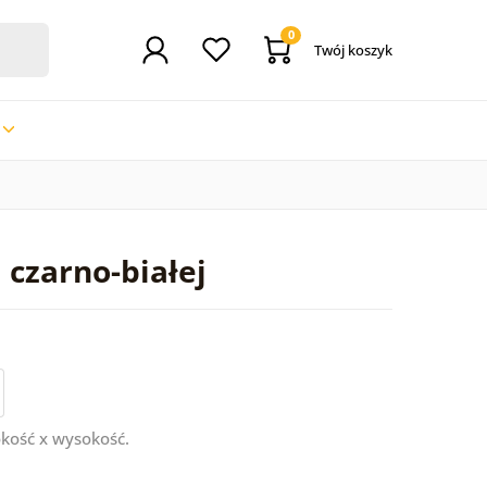
0
Twój koszyk
 czarno-białej
kość x wysokość.