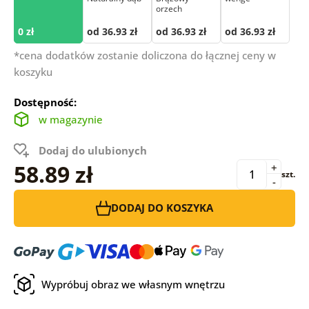
orzech
0 zł
od 36.93 zł
od 36.93 zł
od 36.93 zł
*cena dodatków zostanie doliczona do łącznej ceny w
koszyku
Dostępność:
w magazynie
Dodaj do ulubionych
58.89 zł
+
szt.
-
DODAJ DO KOSZYKA
Wypróbuj obraz we własnym wnętrzu