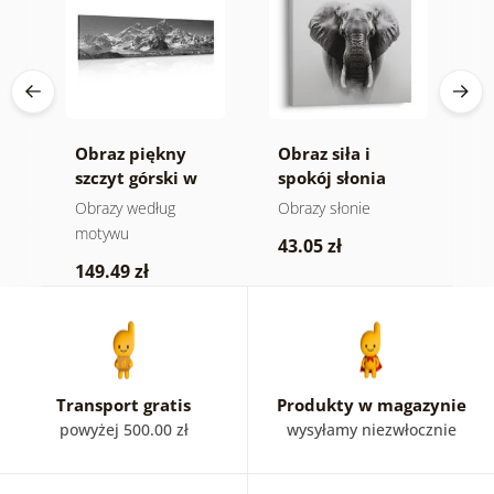
Obraz piękny
Obraz siła i
O
ra
szczyt górski w
spokój słonia
n
-
wersji czarno-
m
e
Obrazy według
Obrazy słonie
V
białej
a
motywu
43.05 zł
1
149.49 zł
Transport gratis
Produkty w magazynie
powyżej 500.00 zł
wysyłamy niezwłocznie