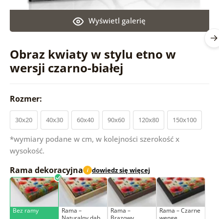
Wyświetl galerię
Obraz kwiaty w stylu etno w
wersji czarno-białej
Rozmer:
30x20
40x30
60x40
90x60
120x80
150x100
*wymiary podane w cm, w kolejności szerokość x
wysokość.
Rama dekoracyjna
dowiedz się więcej
i
Bez ramy
Rama –
Rama –
Rama – Czarne
Naturalny dąb
Brązowy
wenge