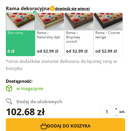
Rama dekoracyjna
dowiedz się więcej
i
Bez ramy
Rama –
Rama –
Rama – Czarne
Naturalny dąb
Brązowy
wenge
orzech
0 zł
od 52.99 zł
od 52.99 zł
od 52.99 zł
*cena dodatków zostanie doliczona do łącznej ceny w
koszyku
Dostępność:
w magazynie
Dodaj do ulubionych
102.68 zł
+
szt.
-
DODAJ DO KOSZYKA