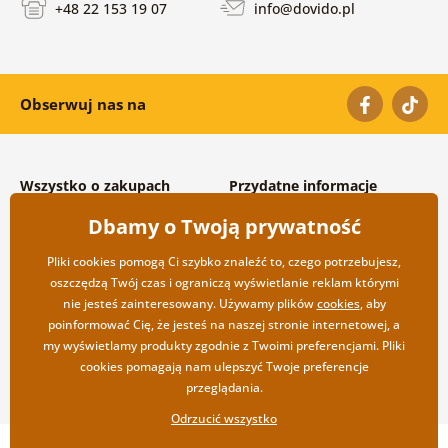
+48 22 153 19 07
info@dovido.pl
Obserwuj nas na
Wszystko o zakupach
Przydatne informacje
Warunki handlowe i
O nas
Dbamy o Twoją prywatność
reklamacyjne
Często zadawane pytania
Prywatność
Kontakt
Pliki cookies pomogą Ci szybko znaleźć to, czego potrzebujesz,
Opcje wysyłki i płatności
Współpraca hurtowa
oszczędzą Twój czas i ograniczą wyświetlanie reklam którymi
Zwrot towarów
nie jesteś zainteresowany. Używamy plików
cookies
, aby
poinformować Cię, że jesteś na naszej stronie internetowej, a
my wyświetlamy produkty zgodnie z Twoimi preferencjami. Pliki
cookies pomagają nam ulepszyć Twoje preferencje
przeglądania.
Odrzucić wszystko