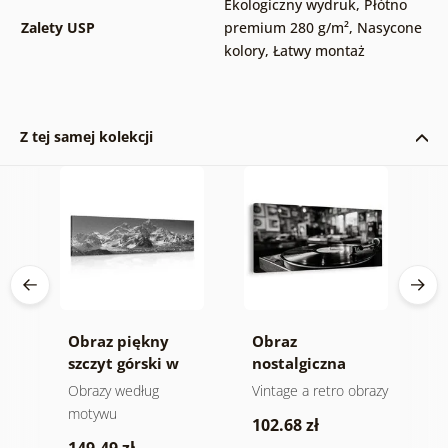
Ekologiczny wydruk
,
Płótno
Zalety USP
premium 280 g/m²
,
Nasycone
kolory
,
Łatwy montaż
Z tej samej kolekcji
Obraz piękny
Obraz
O
szczyt górski w
nostalgiczna
s
wersji czarno-
muzyczna
e
Obrazy według
Vintage a retro obrazy
O
białej
atmosfera
motywu
102.68 zł
4