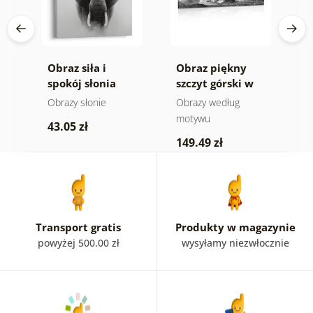
Obraz siła i
Obraz piękny
O
spokój słonia
szczyt górski w
n
wersji czarno-
m
e
Obrazy słonie
Obrazy według
V
białej
a
motywu
43.05 zł
1
149.49 zł
Transport gratis
Produkty w magazynie
powyżej 500.00 zł
wysyłamy niezwłocznie