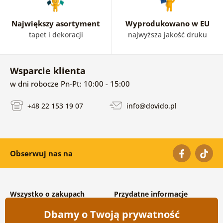
Największy asortyment
Wyprodukowano w EU
tapet i dekoracji
najwyższa jakość druku
Wsparcie klienta
w dni robocze Pn-Pt: 10:00 - 15:00
+48 22 153 19 07
info@dovido.pl
Obserwuj nas na
Wszystko o zakupach
Przydatne informacje
Warunki handlowe i
O nas
Dbamy o Twoją prywatność
reklamacyjne
Często zadawane pytania