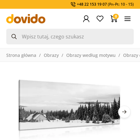
+48 22 153 19 07
(Pn-Pt: 10 - 15)
0
Strona główna
Obrazy
Obrazy według motywu
Obrazy 