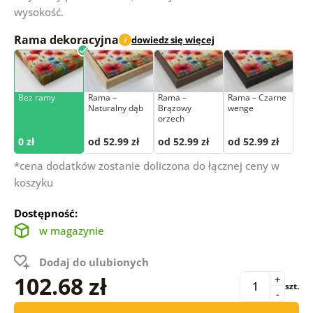
wysokość.
Rama dekoracyjna
dowiedz się więcej
i
Bez ramy
Rama –
Rama –
Rama – Czarne
Naturalny dąb
Brązowy
wenge
orzech
0 zł
od 52.99 zł
od 52.99 zł
od 52.99 zł
*cena dodatków zostanie doliczona do łącznej ceny w
koszyku
Dostępność:
w magazynie
Dodaj do ulubionych
102.68 zł
+
szt.
-