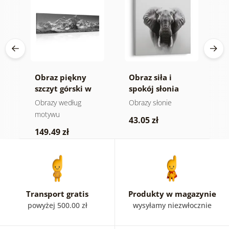
Obraz piękny
Obraz siła i
O
ra
szczyt górski w
spokój słonia
n
-
wersji czarno-
m
e
Obrazy według
Obrazy słonie
V
białej
a
motywu
43.05 zł
1
149.49 zł
Transport gratis
Produkty w magazynie
powyżej 500.00 zł
wysyłamy niezwłocznie