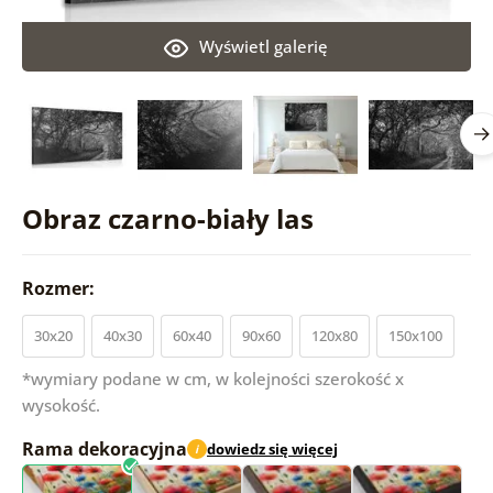
Wyświetl galerię
Obraz czarno-biały las
Rozmer:
30x20
40x30
60x40
90x60
120x80
150x100
*wymiary podane w cm, w kolejności szerokość x
wysokość.
Rama dekoracyjna
dowiedz się więcej
i