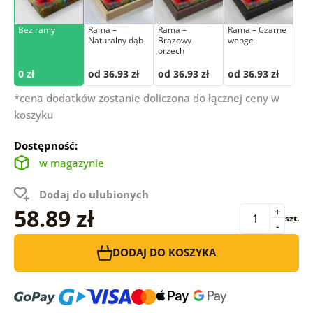
Bez ramy
Rama –
Rama –
Rama – Czarne
Naturalny dąb
Brązowy
wenge
orzech
0 zł
od 36.93 zł
od 36.93 zł
od 36.93 zł
*cena dodatków zostanie doliczona do łącznej ceny w
koszyku
Dostępność:
w magazynie
Dodaj do ulubionych
58.89 zł
+
szt.
-
DODAJ DO KOSZYKA