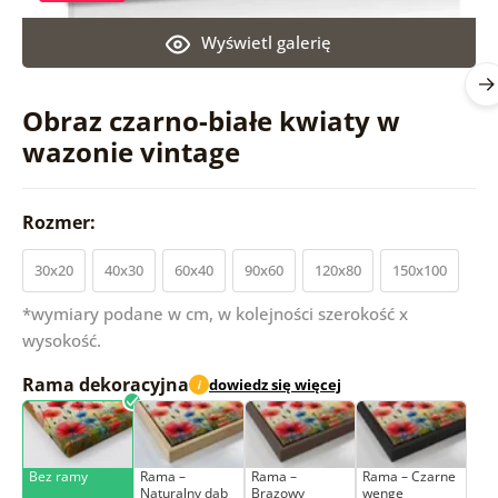
Wyświetl galerię
Obraz czarno-białe kwiaty w
wazonie vintage
Rozmer:
30x20
40x30
60x40
90x60
120x80
150x100
*wymiary podane w cm, w kolejności szerokość x
wysokość.
Rama dekoracyjna
dowiedz się więcej
i
Bez ramy
Rama –
Rama –
Rama – Czarne
Naturalny dąb
Brązowy
wenge