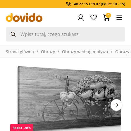
+48 22 153 19 07
(Pn-Pt: 10 - 15)
0
Strona główna
Obrazy
Obrazy według motywu
Obrazy 
Rabat -20%