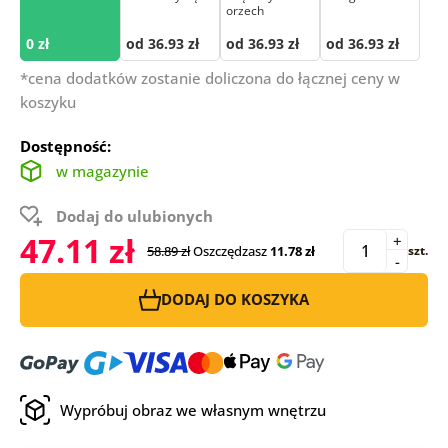
orzech
0 zł
od 36.93 zł
od 36.93 zł
od 36.93 zł
*cena dodatków zostanie doliczona do łącznej ceny w
koszyku
Dostępność:
w magazynie
Dodaj do ulubionych
47.11 zł
+
58.89 zł
Oszczędzasz
11.78 zł
szt.
-
DODAJ DO KOSZYKA
Wypróbuj obraz we własnym wnętrzu