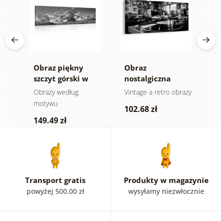
Obraz piękny
Obraz
O
ra
szczyt górski w
nostalgiczna
s
-
wersji czarno-
muzyczna
e
Obrazy według
Vintage a retro obrazy
O
białej
atmosfera
motywu
102.68 zł
4
149.49 zł
Transport gratis
Produkty w magazynie
powyżej 500.00 zł
wysyłamy niezwłocznie