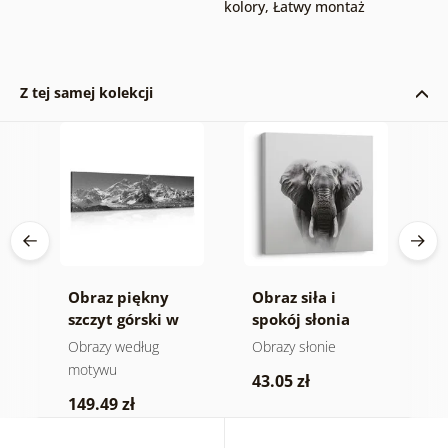
kolory
,
Łatwy montaż
Z tej samej kolekcji
Obraz piękny
Obraz siła i
O
ra
szczyt górski w
spokój słonia
n
-
wersji czarno-
m
e
Obrazy według
Obrazy słonie
V
białej
a
motywu
43.05 zł
1
149.49 zł