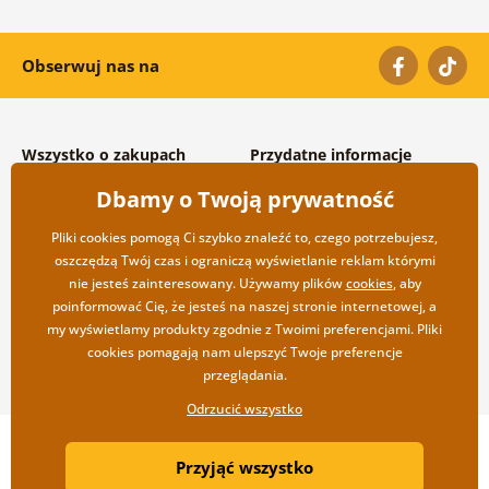
Obserwuj nas na
Wszystko o zakupach
Przydatne informacje
Warunki handlowe i
O nas
Dbamy o Twoją prywatność
reklamacyjne
Często zadawane pytania
Prywatność
Kontakt
Pliki cookies pomogą Ci szybko znaleźć to, czego potrzebujesz,
Opcje wysyłki i płatności
Współpraca hurtowa
oszczędzą Twój czas i ograniczą wyświetlanie reklam którymi
Zwrot towarów
nie jesteś zainteresowany. Używamy plików
cookies
, aby
poinformować Cię, że jesteś na naszej stronie internetowej, a
my wyświetlamy produkty zgodnie z Twoimi preferencjami. Pliki
cookies pomagają nam ulepszyć Twoje preferencje
przeglądania.
Odrzucić wszystko
Copyright ©2019 © Dovido.pl.
Przyjąć wszystko
Webdesign
Litvanyi.sk
| Sklep internetowy został stworzony przez