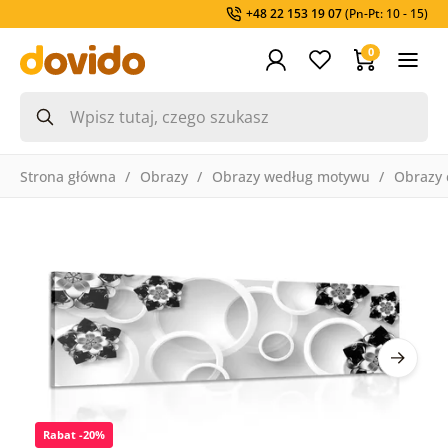
+48 22 153 19 07
(Pn-Pt: 10 - 15)
0
Strona główna
Obrazy
Obrazy według motywu
Obrazy 
Rabat -20%