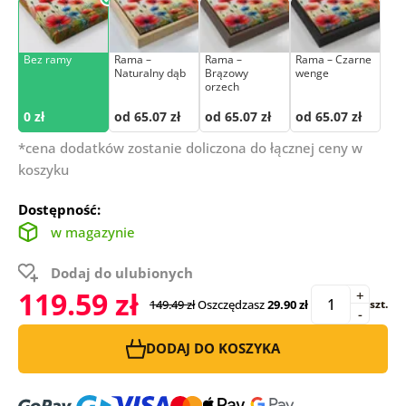
Bez ramy
Rama –
Rama –
Rama – Czarne
Naturalny dąb
Brązowy
wenge
orzech
0 zł
od 65.07 zł
od 65.07 zł
od 65.07 zł
*cena dodatków zostanie doliczona do łącznej ceny w
koszyku
Dostępność:
w magazynie
Dodaj do ulubionych
119.59 zł
+
149.49 zł
Oszczędzasz
29.90 zł
szt.
-
DODAJ DO KOSZYKA