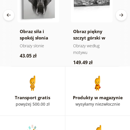
Obraz siła i
Obraz piękny
O
spokój słonia
szczyt górski w
n
wersji czarno-
m
e
Obrazy słonie
Obrazy według
V
białej
a
motywu
43.05 zł
1
149.49 zł
Transport gratis
Produkty w magazynie
powyżej 500.00 zł
wysyłamy niezwłocznie