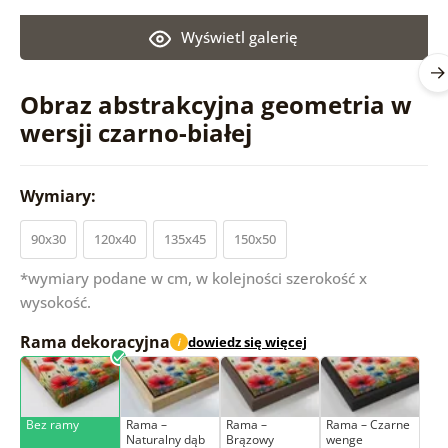
Wyświetl galerię
Obraz abstrakcyjna geometria w
wersji czarno-białej
Wymiary:
90x30
120x40
135x45
150x50
*wymiary podane w cm, w kolejności szerokość x
wysokość.
Rama dekoracyjna
dowiedz się więcej
i
Bez ramy
Rama –
Rama –
Rama – Czarne
Naturalny dąb
Brązowy
wenge