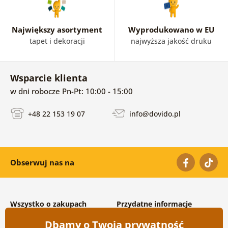
Największy asortyment
Wyprodukowano w EU
tapet i dekoracji
najwyższa jakość druku
Wsparcie klienta
w dni robocze Pn-Pt: 10:00 - 15:00
+48 22 153 19 07
info@dovido.pl
Obserwuj nas na
Wszystko o zakupach
Przydatne informacje
Warunki handlowe i
O nas
Dbamy o Twoją prywatność