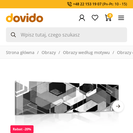
+48 22 153 19 07
(Pn-Pt: 10 - 15)
0
Strona główna
Obrazy
Obrazy według motywu
Obrazy 
Rabat -20%