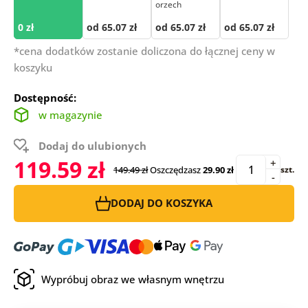
orzech
0 zł
od 65.07 zł
od 65.07 zł
od 65.07 zł
*cena dodatków zostanie doliczona do łącznej ceny w
koszyku
Dostępność:
w magazynie
Dodaj do ulubionych
119.59 zł
+
149.49 zł
Oszczędzasz
29.90 zł
szt.
-
DODAJ DO KOSZYKA
Wypróbuj obraz we własnym wnętrzu