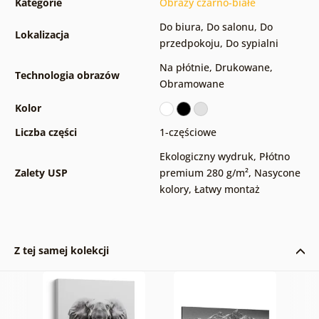
Kategorie
Obrazy czarno-białe
Do biura
,
Do salonu
,
Do
Lokalizacja
przedpokoju
,
Do sypialni
Na płótnie
,
Drukowane
,
Technologia obrazów
Obramowane
Kolor
Liczba części
1-częściowe
Ekologiczny wydruk
,
Płótno
Zalety USP
premium 280 g/m²
,
Nasycone
kolory
,
Łatwy montaż
Z tej samej kolekcji