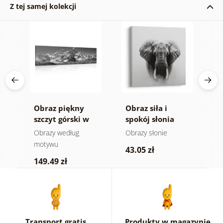
Z tej samej kolekcji
Obraz piękny
Obraz siła i
O
ra
szczyt górski w
spokój słonia
n
-
wersji czarno-
m
e
Obrazy według
Obrazy słonie
V
białej
a
motywu
43.05 zł
1
149.49 zł
Transport gratis
Produkty w magazynie