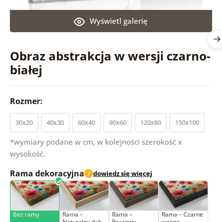
Wyświetl galerię
Obraz abstrakcja w wersji czarno-
białej
Rozmer:
30x20
40x30
60x40
90x60
120x80
150x100
*wymiary podane w cm, w kolejności szerokość x
wysokość.
Rama dekoracyjna
dowiedz się więcej
i
Bez ramy
Rama –
Rama –
Rama – Czarne
Naturalny dąb
Brązowy
wenge