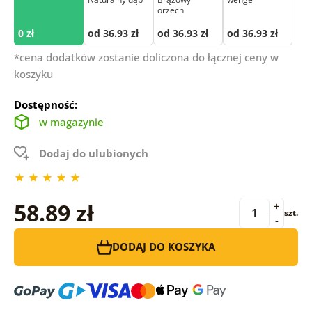
orzech
0 zł
od 36.93 zł
od 36.93 zł
od 36.93 zł
*cena dodatków zostanie doliczona do łącznej ceny w
koszyku
Dostępność:
w magazynie
Dodaj do ulubionych
58.89 zł
+
szt.
-
DODAJ DO KOSZYKA