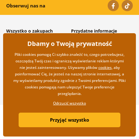
Obserwuj nas na
Wszystko o zakupach
Przydatne informacje
Warunki handlowe i
O nas
Dbamy o Twoją prywatność
reklamacyjne
Często zadawane pytania
Prywatność
Kontakt
Pliki cookies pomogą Ci szybko znaleźć to, czego potrzebujesz,
Opcje wysyłki i płatności
Współpraca hurtowa
oszczędzą Twój czas i ograniczą wyświetlanie reklam którymi
Zwrot towarów
nie jesteś zainteresowany. Używamy plików
cookies
, aby
poinformować Cię, że jesteś na naszej stronie internetowej, a
my wyświetlamy produkty zgodnie z Twoimi preferencjami. Pliki
cookies pomagają nam ulepszyć Twoje preferencje
przeglądania.
Odrzucić wszystko
Copyright ©2019 © Dovido.pl.
Przyjąć wszystko
Webdesign
Litvanyi.sk
| Sklep internetowy został stworzony przez