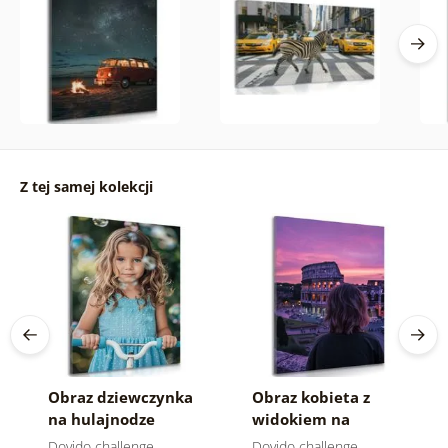
Z tej samej kolekcji
Obraz dziewczynka
Obraz kobieta z
na hulajnodze
widokiem na
Koloseum
Dovido challenge
Dovido challenge