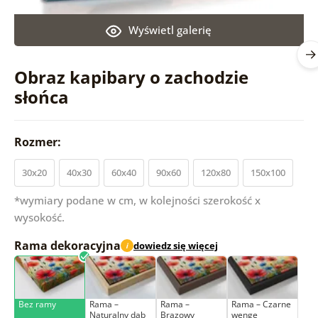
Wyświetl galerię
Obraz kapibary o zachodzie
słońca
Rozmer:
30x20
40x30
60x40
90x60
120x80
150x100
*wymiary podane w cm, w kolejności szerokość x
wysokość.
Rama dekoracyjna
dowiedz się więcej
i
Bez ramy
Rama –
Rama –
Rama – Czarne
Naturalny dąb
Brązowy
wenge