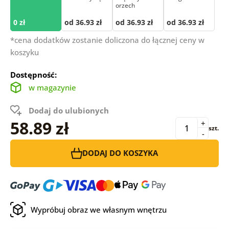
orzech
0 zł
od 36.93 zł
od 36.93 zł
od 36.93 zł
*cena dodatków zostanie doliczona do łącznej ceny w
koszyku
Dostępność:
w magazynie
Dodaj do ulubionych
58.89 zł
+
szt.
-
DODAJ DO KOSZYKA
Wypróbuj obraz we własnym wnętrzu