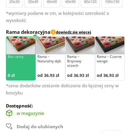
20x30
30x40
40x60
60x90
80x120
100x150
*wymiary podane w cm, w kolejności szerokość x
wysokość.
Rama dekoracyjna
dowiedz się więcej
i
Bez ramy
Rama –
Rama –
Rama – Czarne
Naturalny dąb
Brązowy
wenge
orzech
0 zł
od 36.93 zł
od 36.93 zł
od 36.93 zł
*cena dodatków zostanie doliczona do łącznej ceny w
koszyku
Dostępność:
w magazynie
Dodaj do ulubionych