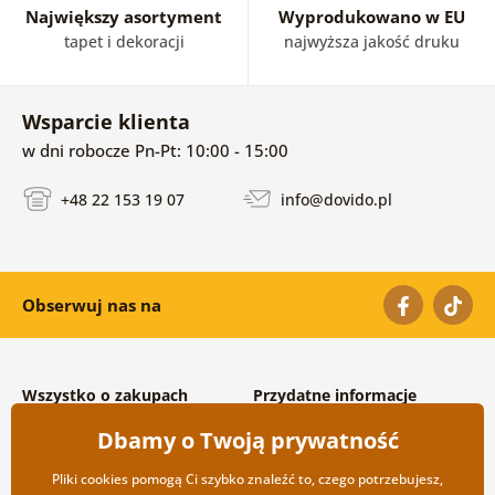
Największy asortyment
Wyprodukowano w EU
tapet i dekoracji
najwyższa jakość druku
Wsparcie klienta
w dni robocze Pn-Pt: 10:00 - 15:00
+48 22 153 19 07
info@dovido.pl
Obserwuj nas na
Wszystko o zakupach
Przydatne informacje
Warunki handlowe i
O nas
Dbamy o Twoją prywatność
reklamacyjne
Często zadawane pytania
Prywatność
Kontakt
Pliki cookies pomogą Ci szybko znaleźć to, czego potrzebujesz,