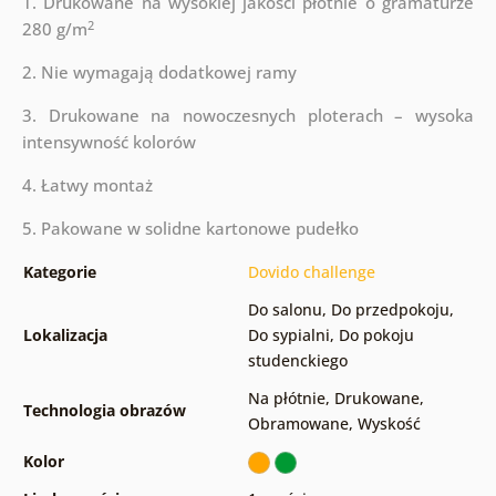
1. Drukowane na wysokiej jakości płótnie o gramaturze
2
280 g/m
2. Nie wymagają dodatkowej ramy
3. Drukowane na nowoczesnych ploterach – wysoka
intensywność kolorów
4. Łatwy montaż
5. Pakowane w solidne kartonowe pudełko
Kategorie
Dovido challenge
Do salonu
,
Do przedpokoju
,
Lokalizacja
Do sypialni
,
Do pokoju
studenckiego
Na płótnie
,
Drukowane
,
Technologia obrazów
Obramowane
,
Wyskość
Kolor