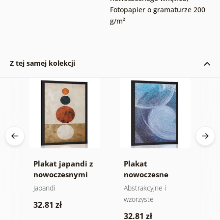
Fotopapier o gramaturze 200
g/m²
Z tej samej kolekcji
Plakat japandi z
Plakat
P
nowoczesnymi
nowoczesne
z
kręgami
abstrakcyjne
C
łty
Japandi
Abstrakcyjne i
M
wzory
wzorzyste
p
32.81 zł
32.81 zł
3