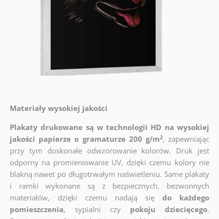
Materiały wysokiej jakości
Plakaty drukowane są w technologii HD na wysokiej
2
jakości papierze o gramaturze 200 g/m
, zapewniając
przy tym doskonałe odwzorowanie kolorów. Druk jest
odporny na promieniowanie UV, dzięki czemu kolory nie
blakną nawet po długotrwałym naświetleniu. Same plakaty
i ramki wykonane są z bezpiecznych, bezwonnych
materiałów, dzięki czemu nadają się
do każdego
pomieszczenia
, sypialni czy
pokoju dziecięcego
.