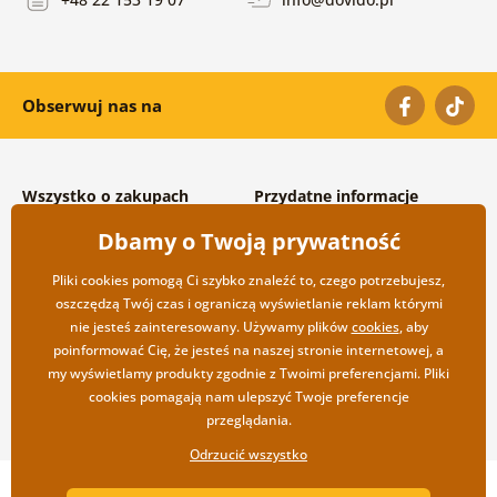
Obserwuj nas na
Wszystko o zakupach
Przydatne informacje
Warunki handlowe i
O nas
Dbamy o Twoją prywatność
reklamacyjne
Często zadawane pytania
Prywatność
Kontakt
Pliki cookies pomogą Ci szybko znaleźć to, czego potrzebujesz,
Opcje wysyłki i płatności
Współpraca hurtowa
oszczędzą Twój czas i ograniczą wyświetlanie reklam którymi
Zwrot towarów
nie jesteś zainteresowany. Używamy plików
cookies
, aby
poinformować Cię, że jesteś na naszej stronie internetowej, a
my wyświetlamy produkty zgodnie z Twoimi preferencjami. Pliki
cookies pomagają nam ulepszyć Twoje preferencje
przeglądania.
Odrzucić wszystko
Copyright ©2019 © Dovido.pl.