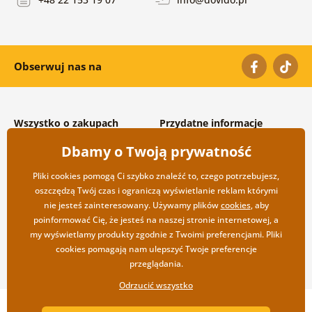
Obserwuj nas na
Wszystko o zakupach
Przydatne informacje
Warunki handlowe i
O nas
Dbamy o Twoją prywatność
reklamacyjne
Często zadawane pytania
Prywatność
Kontakt
Pliki cookies pomogą Ci szybko znaleźć to, czego potrzebujesz,
Opcje wysyłki i płatności
Współpraca hurtowa
oszczędzą Twój czas i ograniczą wyświetlanie reklam którymi
Zwrot towarów
nie jesteś zainteresowany. Używamy plików
cookies
, aby
poinformować Cię, że jesteś na naszej stronie internetowej, a
my wyświetlamy produkty zgodnie z Twoimi preferencjami. Pliki
cookies pomagają nam ulepszyć Twoje preferencje
przeglądania.
Odrzucić wszystko
Copyright ©2019 © Dovido.pl.