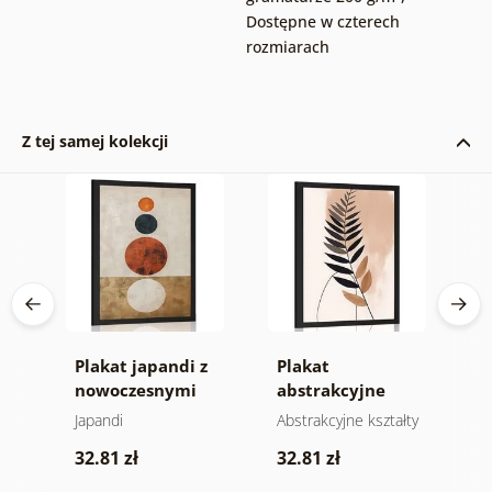
Dostępne w czterech
rozmiarach
Z tej samej kolekcji
 w
Plakat japandi z
Plakat
P
nowoczesnymi
abstrakcyjne
n
kręgami
kształty
a
Japandi
Abstrakcyjne kształty
A
botaniczne
w
w
32.81 zł
32.81 zł
paproci
3