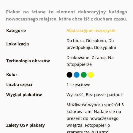
Plakat na ścianę to element dekoracyjny każdego
nowoczesnego miejsca, które chce iść z duchem czasu.
Kategorie
Abstrakcyjne i wzorzyste
Do biura
,
Do salonu
,
Do
Lokalizacja
przedpokoju
,
Do sypialni
Drukowane
,
Z ramą
,
Na
Technologia obrazów
fotopapierze
Kolor
Liczba części
1-częściowe
Wygląd plakatów
Wyskość
,
Bez passe-partout
Możliwość wyboru spośród 3
kolorów ram
,
Nadaje się na
prezent do nowoczesnego
Zalety USP plakaty
wnętrza
,
Fotopapier o
gramaturze 200 g/m²
,