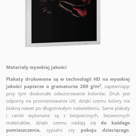
Materiały wysokiej jakości
Plakaty drukowane są w technologii HD na wysokiej
2
jakości papierze o gramaturze 200 g/m
, zapewniając
przy tym doskonałe odwzorowanie kolorów. Druk jest
odporny na promieniowanie UV, dzięki czemu kolory nie
blakną nawet po długotrwałym naświetleniu. Same plakaty
i ramki wykonane są z bezpiecznych, bezwonnych
materiałów, dzięki czemu nadają się
do każdego
pomieszczenia
, sypialni czy
pokoju dziecięcego
.