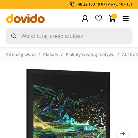
+48 22 153 19 07
(Pn-Pt: 10 - 15)
0
Strona główna
Plakaty
Plakaty według motywu
Abstrak